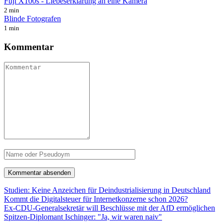
Fuji X100s - Liebeserklärung an eine Kamera
2 min
Blinde Fotografen
1 min
Kommentar
Studien: Keine Anzeichen für Deindustrialisierung in Deutschland
Kommt die Digitalsteuer für Internetkonzerne schon 2026?
Ex-CDU-Generalsekretär will Beschlüsse mit der AfD ermöglichen
Spitzen-Diplomant Ischinger: "Ja, wir waren naiv"