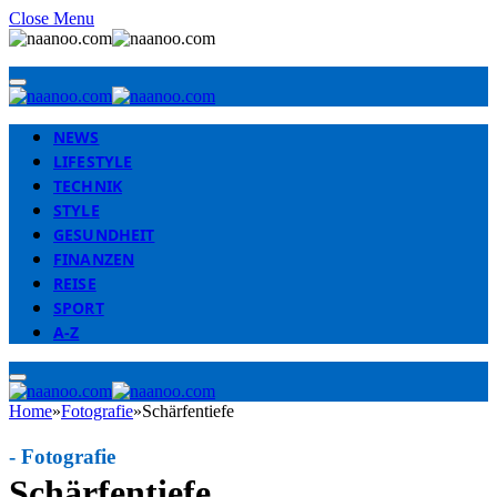
Close Menu
NEWS
LIFESTYLE
TECHNIK
STYLE
GESUNDHEIT
FINANZEN
REISE
SPORT
A-Z
Home
»
Fotografie
»
Schärfentiefe
-
Fotografie
Schärfentiefe