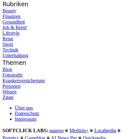
Rubriken
Beauty
Finanzen
Gesundheit
Job & Beruf
Lifestyle
Reise
Sport
Technik
Unterhaltung
Themen
Blog
Fotografie
Krankenversicherung
Personen
Wissen
Zitate
Über uns
Datenschutz
Impressum
SOFTCLICK LABS:
naanoo
⨳
Medizin+
⨳
Localpedia
⨳
Promis+
⨳
Gameblog
⨳
AI News Pro
⨳
Quickpedia