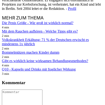
verschiedene Onlinemedien. Er engagiert sich ehrenamtlich in
Projekten zur Krebsforschung, ist verheiratet, hat ein Kind und lebt
in Berlin. Seit 2004 leitet er die Redaktion. -
Profil
MEHR
ZUM THEMA
Die Penis Größe - Wie groß ist wirklich normal?
4 min
Mit dem Rauchen aufhören - Welche Tipps gibt es?
2 min
Volkskrankheit Erkältung: 71 % der Deutschen erwischt es
mindestens 1x jährlich
2 min
Bommelmützen machen Kinder dumm
2 min
Gibt es wirklich keine wirksamen Behandlungsmethoden?
4 min
Q10 - Kapseln und Drinks mit fraglicher Wirkung
3 min
Kommentar