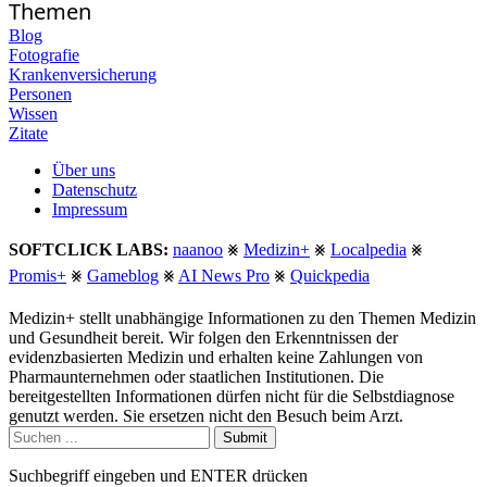
Themen
Blog
Fotografie
Krankenversicherung
Personen
Wissen
Zitate
Über uns
Datenschutz
Impressum
SOFTCLICK LABS:
naanoo
⨳
Medizin+
⨳
Localpedia
⨳
Promis+
⨳
Gameblog
⨳
AI News Pro
⨳
Quickpedia
Medizin+ stellt unabhängige Informationen zu den Themen Medizin
und Gesundheit bereit. Wir folgen den Erkenntnissen der
evidenzbasierten Medizin und erhalten keine Zahlungen von
Pharmaunternehmen oder staatlichen Institutionen. Die
bereitgestellten Informationen dürfen nicht für die Selbstdiagnose
genutzt werden. Sie ersetzen nicht den Besuch beim Arzt.
Submit
Suchbegriff eingeben und ENTER drücken