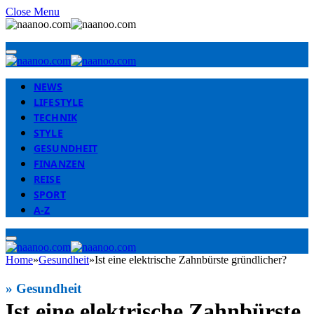
Close Menu
NEWS
LIFESTYLE
TECHNIK
STYLE
GESUNDHEIT
FINANZEN
REISE
SPORT
A-Z
Home
»
Gesundheit
»
Ist eine elektrische Zahnbürste gründlicher?
»
Gesundheit
Ist eine elektrische Zahnbürste