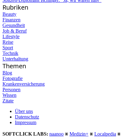
Spitzen-Diplomant Ischinger: "Ja, wir waren naiv"
Rubriken
Beauty
Finanzen
Gesundheit
Job & Beruf
Lifestyle
Reise
Sport
Technik
Unterhaltung
Themen
Blog
Fotografie
Krankenversicherung
Personen
Wissen
Zitate
Über uns
Datenschutz
Impressum
SOFTCLICK LABS:
naanoo
⨳
Medizin+
⨳
Localpedia
⨳