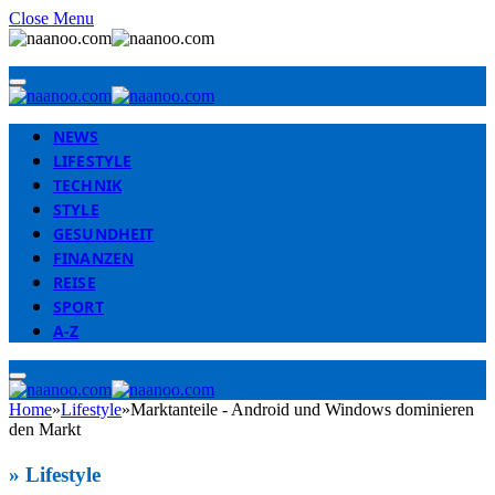
Close Menu
NEWS
LIFESTYLE
TECHNIK
STYLE
GESUNDHEIT
FINANZEN
REISE
SPORT
A-Z
Home
»
Lifestyle
»
Marktanteile - Android und Windows dominieren
den Markt
»
Lifestyle