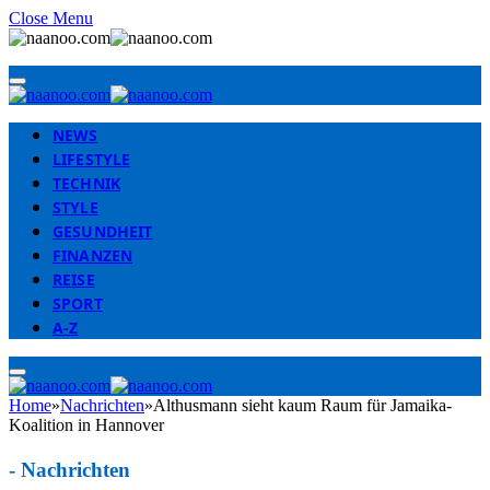
Close Menu
NEWS
LIFESTYLE
TECHNIK
STYLE
GESUNDHEIT
FINANZEN
REISE
SPORT
A-Z
Home
»
Nachrichten
»
Althusmann sieht kaum Raum für Jamaika-
Koalition in Hannover
-
Nachrichten