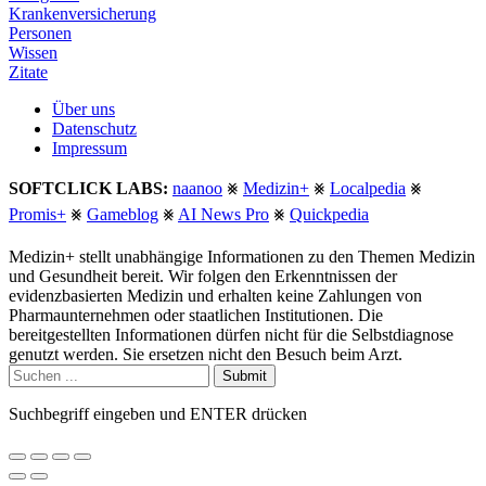
Krankenversicherung
Personen
Wissen
Zitate
Über uns
Datenschutz
Impressum
SOFTCLICK LABS:
naanoo
⨳
Medizin+
⨳
Localpedia
⨳
Promis+
⨳
Gameblog
⨳
AI News Pro
⨳
Quickpedia
Medizin+ stellt unabhängige Informationen zu den Themen Medizin
und Gesundheit bereit. Wir folgen den Erkenntnissen der
evidenzbasierten Medizin und erhalten keine Zahlungen von
Pharmaunternehmen oder staatlichen Institutionen. Die
bereitgestellten Informationen dürfen nicht für die Selbstdiagnose
genutzt werden. Sie ersetzen nicht den Besuch beim Arzt.
Submit
Suchbegriff eingeben und ENTER drücken