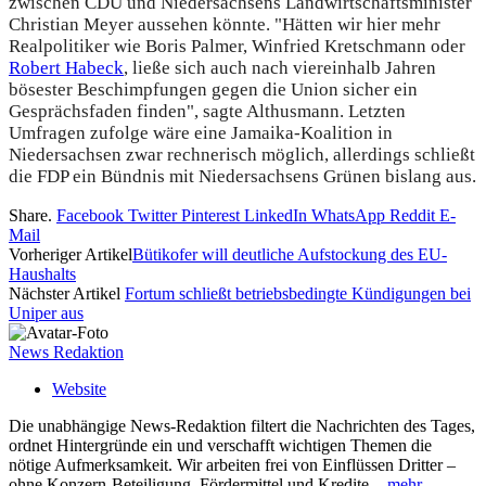
zwischen CDU und Niedersachsens Landwirtschaftsminister
Christian Meyer aussehen könnte. "Hätten wir hier mehr
Realpolitiker wie Boris Palmer, Winfried Kretschmann oder
Robert Habeck
, ließe sich auch nach viereinhalb Jahren
bösester Beschimpfungen gegen die Union sicher ein
Gesprächsfaden finden", sagte Althusmann. Letzten
Umfragen zufolge wäre eine Jamaika-Koalition in
Niedersachsen zwar rechnerisch möglich, allerdings schließt
die FDP ein Bündnis mit Niedersachsens Grünen bislang aus.
Share.
Facebook
Twitter
Pinterest
LinkedIn
WhatsApp
Reddit
E-
Mail
Vorheriger Artikel
Bütikofer will deutliche Aufstockung des EU-
Haushalts
Nächster Artikel
Fortum schließt betriebsbedingte Kündigungen bei
Uniper aus
News Redaktion
Website
Die unabhängige News-Redaktion filtert die Nachrichten des Tages,
ordnet Hintergründe ein und verschafft wichtigen Themen die
nötige Aufmerksamkeit. Wir arbeiten frei von Einflüssen Dritter –
ohne Konzern-Beteiligung, Fördermittel und Kredite. -
mehr