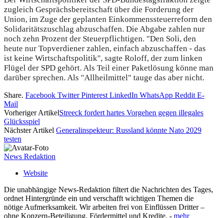
zugleich Gesprächsbereitschaft über die Forderung der
Union, im Zuge der geplanten Einkommenssteuerreform den
Solidaritätszuschlag abzuschaffen. Die Abgabe zahlen nur
noch zehn Prozent der Steuerpflichtigen. "Den Soli, den
heute nur Topverdiener zahlen, einfach abzuschaffen - das
ist keine Wirtschaftspolitik", sagte Roloff, der zum linken
Flügel der SPD gehört. Als Teil einer Paketlösung könne man
darüber sprechen. Als "Allheilmittel" tauge das aber nicht.
Share.
Facebook
Twitter
Pinterest
LinkedIn
WhatsApp
Reddit
E-
Mail
Vorheriger Artikel
Streeck fordert hartes Vorgehen gegen illegales
Glücksspiel
Nächster Artikel
Generalinspekteur: Russland könnte Nato 2029
testen
News Redaktion
Website
Die unabhängige News-Redaktion filtert die Nachrichten des Tages,
ordnet Hintergründe ein und verschafft wichtigen Themen die
nötige Aufmerksamkeit. Wir arbeiten frei von Einflüssen Dritter –
ohne Konzern-Beteiligung, Fördermittel und Kredite. -
mehr