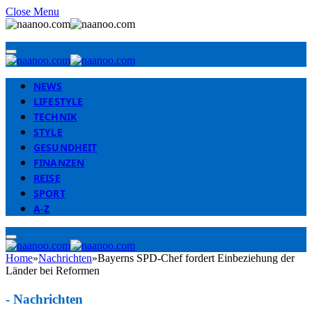
Close Menu
NEWS
LIFESTYLE
TECHNIK
STYLE
GESUNDHEIT
FINANZEN
REISE
SPORT
A-Z
Home
»
Nachrichten
»
Bayerns SPD-Chef fordert Einbeziehung der
Länder bei Reformen
-
Nachrichten