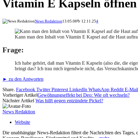
Vitamin E Kapseln öffnen
News Redaktion
13.05.08
↻
12.11.25
4
Kann man den Inhalt von Vitamin E Kapsel auf die Haut auftrage
Frage:
Ich habe gehört, daß man Vitamin E Kapseln (also die, die ei
bringt das? Ich trau mich irgendwie nicht, das Versuchskaninch
► zu den Antworten
Share.
Facebook
Twitter
Pinterest
LinkedIn
WhatsApp
Reddit
E-Mai
Vorheriger Artikel
Gewöhnungseffekt bei Deo: Wie oft wechseln?
Nächster Artikel
Was hilft gegen entzündete Pickel?
News Redaktion
Website
Die unabhängige News-Redaktion filtert die Nachrichten des Tages, o