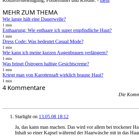
Konzern-Beteiligung, Fördermittel und Kredite. -
mehr
MEHR
ZUM THEMA
Wie lange hält eine Dauerwelle?
1 min
Enthaarung: Wie enthaare ich super empfindliche Haut?
1 min
Dress Code: Was bedeutet Casual Mode?
1 min
Wie kann ich meine kurzen Augenbrauen verlängern?
1 min
Was bringt Östrogen haltige Gesichtscreme?
1 min
Kriegt man von Karottensaft wirklich braune Haut?
1 min
4 Kommentare
Die Kommen
Starlight
on
13.05.08 18:12
Ja, das kann man machen. Das wird vor allem bei trockener Haut
Inhalt so einer Kapsel während der Haarwäsche mit in das Haar