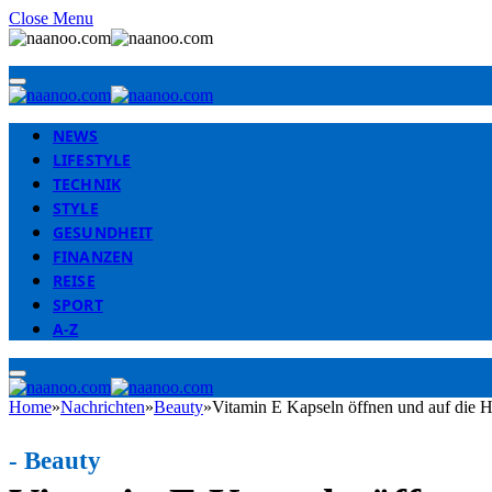
Close Menu
NEWS
LIFESTYLE
TECHNIK
STYLE
GESUNDHEIT
FINANZEN
REISE
SPORT
A-Z
Home
»
Nachrichten
»
Beauty
»
Vitamin E Kapseln öffnen und auf die H
-
Beauty