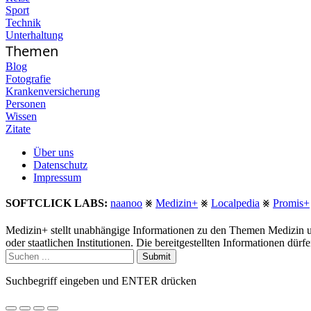
Sport
Technik
Unterhaltung
Themen
Blog
Fotografie
Krankenversicherung
Personen
Wissen
Zitate
Über uns
Datenschutz
Impressum
SOFTCLICK LABS:
naanoo
⨳
Medizin+
⨳
Localpedia
⨳
Promis+
Medizin+ stellt unabhängige Informationen zu den Themen Medizin u
oder staatlichen Institutionen. Die bereitgestellten Informationen dür
Submit
Suchbegriff eingeben und ENTER drücken