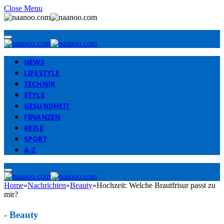
Close Menu
NEWS
LIFESTYLE
TECHNIK
STYLE
GESUNDHEIT
FINANZEN
REISE
SPORT
A-Z
Home
»
Nachrichten
»
Beauty
»
Hochzeit: Welche Brautfrisur passt zu
mir?
-
Beauty