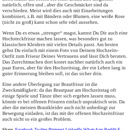
natürlich, offen und , aber die Geschmäcker sind da
verschieden. Meist wird dies auch mit Einarbeitungen
kombiniert, z.B. mit Bändern oder Blumen, eine weiße Rose
(nicht zu groß) kann schon sehr edel aussehen.
Wenn Du es etwas „strenger“ magst, kannst Du Dir auch eine
Hochsteckfrisur machen lassen, was besonders gut zu
klassischen Kleidern mit vielen Details passt. Am besten
gehst Du einfach mit einem Foto von Deinem Hochzeits-
Outfit zum Friseur Deines Vertrauens und lässt Dich beraten.
Das Zurechtmachen dort kostet nachher natürlich auch ein
paar Euros, aber für den Hochzeitstag, der ein Leben lang in
guter Erinnerung bleiben soll, ist das sicher drin.
Eine andere Überlegung zur Brautfrisur ist die
Zweckmäßigkeit: da das Brautpaar am Hochzeitstag oft
einige Spiele und Tänze über sich ergehen lassen muss,
könnte es bei offenen Frisuren einfach unpraktisch sein. Da
aber die meisten Brautkleider auch nicht unbedingt zur
Bewegung einladen, ist das mit der offenen Hochzeitsfrisur
auch nicht so ein großes Problem.
Share.
Facebook
Twitter
Pinterest
LinkedIn
WhatsApp
Reddit
E-