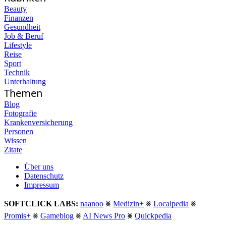
Beauty
Finanzen
Gesundheit
Job & Beruf
Lifestyle
Reise
Sport
Technik
Unterhaltung
Themen
Blog
Fotografie
Krankenversicherung
Personen
Wissen
Zitate
Über uns
Datenschutz
Impressum
SOFTCLICK LABS:
naanoo
⨳
Medizin+
⨳
Localpedia
⨳
Promis+
⨳
Gameblog
⨳
AI News Pro
⨳
Quickpedia