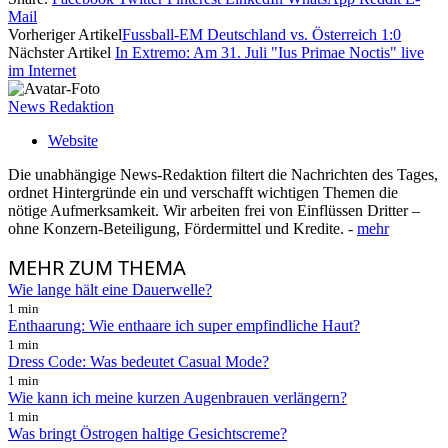
Mail
Vorheriger Artikel
Fussball-EM Deutschland vs. Österreich 1:0
Nächster Artikel
In Extremo: Am 31. Juli "Ius Primae Noctis" live
im Internet
News Redaktion
Website
Die unabhängige News-Redaktion filtert die Nachrichten des Tages,
ordnet Hintergründe ein und verschafft wichtigen Themen die
nötige Aufmerksamkeit. Wir arbeiten frei von Einflüssen Dritter –
ohne Konzern-Beteiligung, Fördermittel und Kredite. -
mehr
MEHR
ZUM THEMA
Wie lange hält eine Dauerwelle?
1 min
Enthaarung: Wie enthaare ich super empfindliche Haut?
1 min
Dress Code: Was bedeutet Casual Mode?
1 min
Wie kann ich meine kurzen Augenbrauen verlängern?
1 min
Was bringt Östrogen haltige Gesichtscreme?