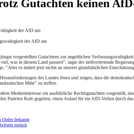
rotz Gutachten keinen AfD
ngswidrigkeit der AfD am
s jüngst vorgestellten Gutachtens zur angeblichen Verfassungswidrigkei
h viel, was in diesem Land passiert", sagte der stellvertretende Regieru
. "Aber es ändert jetzt nichts an unserer grundsätzlichen Einschätzun
 Herausforderungen des Landes lösen und zeigen, dass die demokratisc
kratischen Mitte" zu treffen.
roßem Medieninteresse ein ausführliche Rechtsgutachten vorgestellt, da
enden Parteien Rufe gegeben, einen Anlauf für ein AfD-Verbot durch 
l
en Opfer bekannt
-Reform zurück