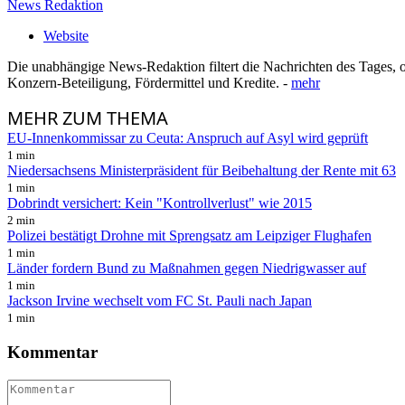
News Redaktion
Website
Die unabhängige News-Redaktion filtert die Nachrichten des Tages, o
Konzern-Beteiligung, Fördermittel und Kredite. -
mehr
MEHR
ZUM THEMA
EU-Innenkommissar zu Ceuta: Anspruch auf Asyl wird geprüft
1 min
Niedersachsens Ministerpräsident für Beibehaltung der Rente mit 63
1 min
Dobrindt versichert: Kein "Kontrollverlust" wie 2015
2 min
Polizei bestätigt Drohne mit Sprengsatz am Leipziger Flughafen
1 min
Länder fordern Bund zu Maßnahmen gegen Niedrigwasser auf
1 min
Jackson Irvine wechselt vom FC St. Pauli nach Japan
1 min
Kommentar