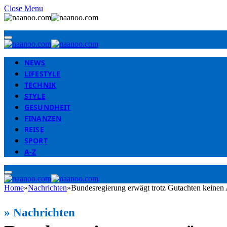
Close Menu
NEWS
LIFESTYLE
TECHNIK
STYLE
GESUNDHEIT
FINANZEN
REISE
SPORT
A-Z
Home
»
Nachrichten
»
Bundesregierung erwägt trotz Gutachten keinen
»
Nachrichten