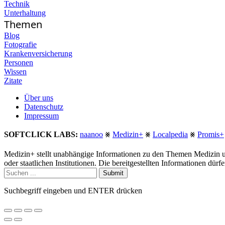
Technik
Unterhaltung
Themen
Blog
Fotografie
Krankenversicherung
Personen
Wissen
Zitate
Über uns
Datenschutz
Impressum
SOFTCLICK LABS:
naanoo
⨳
Medizin+
⨳
Localpedia
⨳
Promis+
Medizin+ stellt unabhängige Informationen zu den Themen Medizin u
oder staatlichen Institutionen. Die bereitgestellten Informationen dür
Submit
Suchbegriff eingeben und ENTER drücken