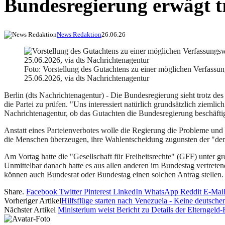
Bundesregierung erwägt t
News Redaktion
26.06.26
Foto: Vorstellung des Gutachtens zu einer möglichen Verfassu
25.06.2026, via dts Nachrichtenagentur
Berlin (dts Nachrichtenagentur) - Die Bundesregierung sieht trotz de
die Partei zu prüfen. "Uns interessiert natürlich grundsätzlich ziemlic
Nachrichtenagentur, ob das Gutachten die Bundesregierung beschäftige
Anstatt eines Parteienverbotes wolle die Regierung die Probleme und
die Menschen überzeugen, ihre Wahlentscheidung zugunsten der "demo
Am Vortag hatte die "Gesellschaft für Freiheitsrechte" (GFF) unter g
Unmittelbar danach hatte es aus allen anderen im Bundestag vertret
können auch Bundesrat oder Bundestag einen solchen Antrag stellen.
Share.
Facebook
Twitter
Pinterest
LinkedIn
WhatsApp
Reddit
E-Mai
Vorheriger Artikel
Hilfsflüge starten nach Venezuela - Keine deutsch
Nächster Artikel
Ministerium weist Bericht zu Details der Elterngeld