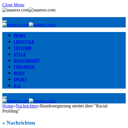
Close Menu
NEWS
LIFESTYLE
TECHNIK
STYLE
GESUNDHEIT
FINANZEN
REISE
SPORT
A-Z
Home
»
Nachrichten
»
Bundesregierung streitet über "Racial
Profiling"
»
Nachrichten