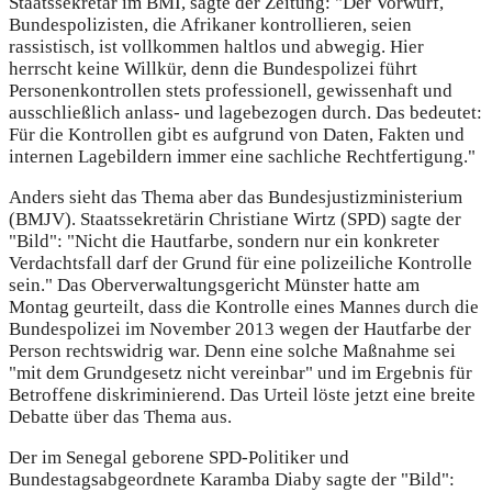
Staatssekretär im BMI, sagte der Zeitung: "Der Vorwurf,
Bundespolizisten, die Afrikaner kontrollieren, seien
rassistisch, ist vollkommen haltlos und abwegig. Hier
herrscht keine Willkür, denn die Bundespolizei führt
Personenkontrollen stets professionell, gewissenhaft und
ausschließlich anlass- und lagebezogen durch. Das bedeutet:
Für die Kontrollen gibt es aufgrund von Daten, Fakten und
internen Lagebildern immer eine sachliche Rechtfertigung."
Anders sieht das Thema aber das Bundesjustizministerium
(BMJV). Staatssekretärin Christiane Wirtz (SPD) sagte der
"Bild": "Nicht die Hautfarbe, sondern nur ein konkreter
Verdachtsfall darf der Grund für eine polizeiliche Kontrolle
sein." Das Oberverwaltungsgericht Münster hatte am
Montag geurteilt, dass die Kontrolle eines Mannes durch die
Bundespolizei im November 2013 wegen der Hautfarbe der
Person rechtswidrig war. Denn eine solche Maßnahme sei
"mit dem Grundgesetz nicht vereinbar" und im Ergebnis für
Betroffene diskriminierend. Das Urteil löste jetzt eine breite
Debatte über das Thema aus.
Der im Senegal geborene SPD-Politiker und
Bundestagsabgeordnete Karamba Diaby sagte der "Bild":