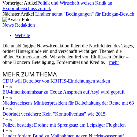
Vorheriger Artikel
Politik und Wirtschaft weisen Kritik an
Exportüberschuss zurück
Nächster Artikel
Lindner nennt "Bedingungen" für Erdogan-Besuch
News Redaktion
Website
Die unabhängige News-Redaktion filtert die Nachrichten des Tages,
ordnet Hintergründe ein und verschafft wichtigen Themen die
nötige Aufmerksamkeit. Wir arbeiten frei von Einflüssen Dritter –
ohne Konzern-Beteiligung, Fördermittel und Kredite. -
mehr
MEHR
ZUM THEMA
CDU will Betreiber von KRITIS-Einrichtungen stärken
1 min
EU-Innenkommissar zu Ceuta: Anspruch auf Asyl wird geprüft
1 min
Niedersachsens Ministerpräsident für Beibehaltung der Rente mit 63
1 min
Dobrindt versichert: Kein "Kontrollverlust" wie 2015
2 min
Polizei bestätigt Drohne mit Sprengsatz am Leipziger Flughafen
1 min
Länder fordern Bund zu Maßnahmen gegen Niedrigwasser auf