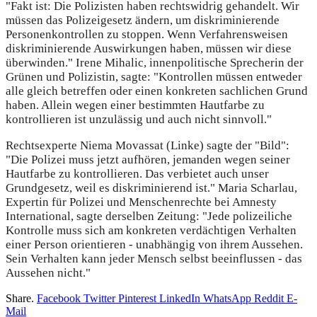
"Fakt ist: Die Polizisten haben rechtswidrig gehandelt. Wir
müssen das Polizeigesetz ändern, um diskriminierende
Personenkontrollen zu stoppen. Wenn Verfahrensweisen
diskriminierende Auswirkungen haben, müssen wir diese
überwinden." Irene Mihalic, innenpolitische Sprecherin der
Grünen und Polizistin, sagte: "Kontrollen müssen entweder
alle gleich betreffen oder einen konkreten sachlichen Grund
haben. Allein wegen einer bestimmten Hautfarbe zu
kontrollieren ist unzulässig und auch nicht sinnvoll."
Rechtsexperte Niema Movassat (Linke) sagte der "Bild":
"Die Polizei muss jetzt aufhören, jemanden wegen seiner
Hautfarbe zu kontrollieren. Das verbietet auch unser
Grundgesetz, weil es diskriminierend ist." Maria Scharlau,
Expertin für Polizei und Menschenrechte bei Amnesty
International, sagte derselben Zeitung: "Jede polizeiliche
Kontrolle muss sich am konkreten verdächtigen Verhalten
einer Person orientieren - unabhängig von ihrem Aussehen.
Sein Verhalten kann jeder Mensch selbst beeinflussen - das
Aussehen nicht."
Share.
Facebook
Twitter
Pinterest
LinkedIn
WhatsApp
Reddit
E-
Mail