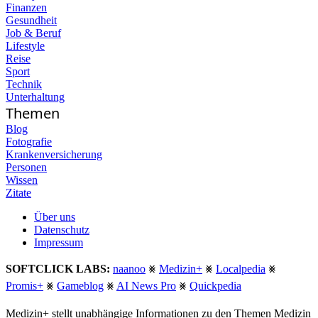
Finanzen
Gesundheit
Job & Beruf
Lifestyle
Reise
Sport
Technik
Unterhaltung
Themen
Blog
Fotografie
Krankenversicherung
Personen
Wissen
Zitate
Über uns
Datenschutz
Impressum
SOFTCLICK LABS:
naanoo
⨳
Medizin+
⨳
Localpedia
⨳
Promis+
⨳
Gameblog
⨳
AI News Pro
⨳
Quickpedia
Medizin+ stellt unabhängige Informationen zu den Themen Medizin