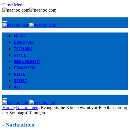
Close Menu
NEWS
LIFESTYLE
TECHNIK
STYLE
GESUNDHEIT
FINANZEN
REISE
SPORT
A-Z
Home
»
Nachrichten
»
Evangelische Kirche warnt vor Flexibilisierung
der Sonntagsöffnungen
-
Nachrichten