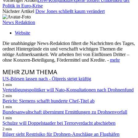
Vorheriger Artikel
DIW-Konjunkturexperte fordert Umdenken der
Politik in Euro-Krise
Nächster Artikel
Dow Jones schließt kaum verändert
News Redaktion
Website
Die unabhängige News-Redaktion filtert die Nachrichten des Tages,
ordnet Hintergründe ein und verschafft wichtigen Themen die
nötige Aufmerksamkeit. Wir arbeiten frei von Einflüssen Dritter –
ohne Konzern-Beteiligung, Fördermittel und Kredite. -
mehr
MEHR
ZUM THEMA
US-Börsen lassen nach - Ölpreis steigt kräftig
1 min
Verteidigungspolitiker will Nato-Konsultationen nach Drohnenfund
2 min
Bericht: Siemens schafft hunderte Chef-Titel ab
1 min
Bundesanwaltschaft übernimmt Ermittlungen zu Drohnenvorfall
1 min
Schulze will Doppelstaatler bei Terrorverdacht abschieben
2 min
Bilger sieht Restrisiko für Drohnen-Anschläge an Flughäfen