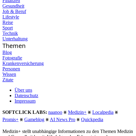
Finanzen
Gesundheit
Job & Beruf
Lifestyle
Reise
Sport
Technik
Unterhaltung
Themen
Blog
Fotografie
Krankenversicherung
Personen
Wissen
Zitate
Über uns
Datenschutz
Impressum
SOFTCLICK LABS:
naanoo
⨳
Medizin+
⨳
Localpedia
⨳
Promis+
⨳
Gameblog
⨳
AI News Pro
⨳
Quickpedia
Medizin+ stellt unabhängige Informationen zu den Themen Medizin