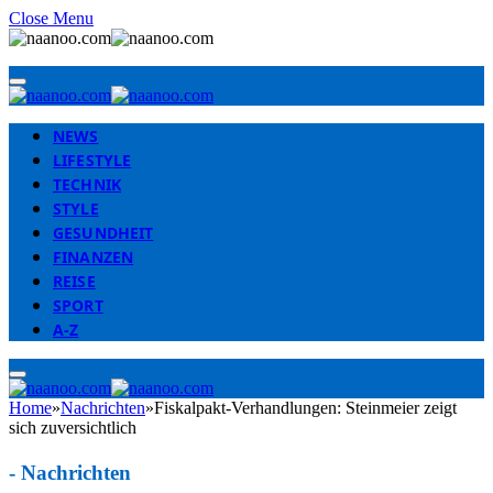
Close Menu
NEWS
LIFESTYLE
TECHNIK
STYLE
GESUNDHEIT
FINANZEN
REISE
SPORT
A-Z
Home
»
Nachrichten
»
Fiskalpakt-Verhandlungen: Steinmeier zeigt
sich zuversichtlich
-
Nachrichten