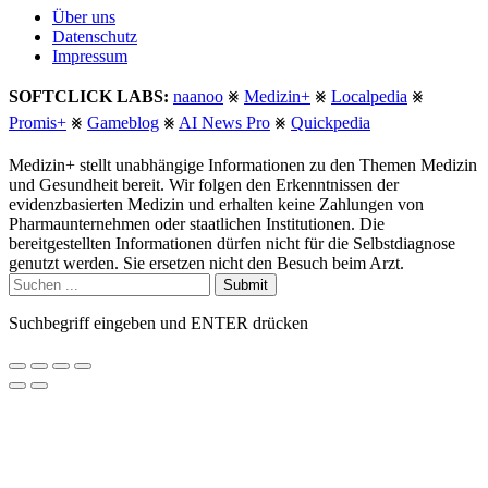
Über uns
Datenschutz
Impressum
SOFTCLICK LABS:
naanoo
⨳
Medizin+
⨳
Localpedia
⨳
Promis+
⨳
Gameblog
⨳
AI News Pro
⨳
Quickpedia
Medizin+ stellt unabhängige Informationen zu den Themen Medizin
und Gesundheit bereit. Wir folgen den Erkenntnissen der
evidenzbasierten Medizin und erhalten keine Zahlungen von
Pharmaunternehmen oder staatlichen Institutionen. Die
bereitgestellten Informationen dürfen nicht für die Selbstdiagnose
genutzt werden. Sie ersetzen nicht den Besuch beim Arzt.
Submit
Suchbegriff eingeben und ENTER drücken