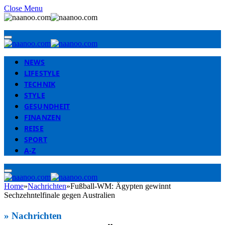
Close Menu
NEWS
LIFESTYLE
TECHNIK
STYLE
GESUNDHEIT
FINANZEN
REISE
SPORT
A-Z
Home
»
Nachrichten
»
Fußball-WM: Ägypten gewinnt
Sechzehntelfinale gegen Australien
»
Nachrichten