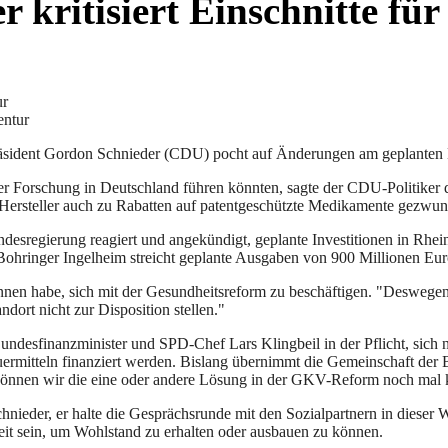
kritisiert Einschnitte fü
entur
erpräsident Gordon Schnieder (CDU) pocht auf Änderungen am geplante
ger Forschung in Deutschland führen könnten, sagte der CDU-Politiker
rsteller auch zu Rabatten auf patentgeschützte Medikamente gezwungen
desregierung reagiert und angekündigt, geplante Investitionen in Rhe
n, Bohringer Ingelheim streicht geplante Ausgaben von 900 Millionen Eu
nnen habe, sich mit der Gesundheitsreform zu beschäftigen. "Deswegen 
ndort nicht zur Disposition stellen."
Bundesfinanzminister und SPD-Chef Lars Klingbeil in der Pflicht, sich
rmitteln finanziert werden. Bislang übernimmt die Gemeinschaft der B
 können wir die eine oder andere Lösung in der GKV-Reform noch mal k
nieder, er halte die Gesprächsrunde mit den Sozialpartnern in dieser
eit sein, um Wohlstand zu erhalten oder ausbauen zu können.