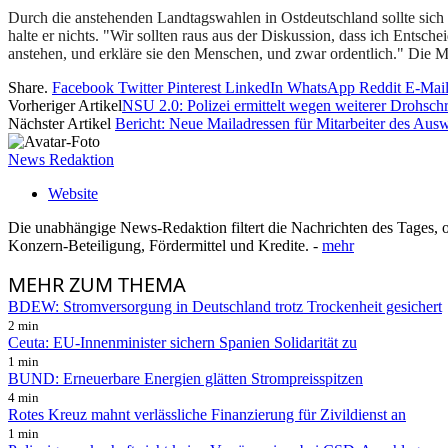
Durch die anstehenden Landtagswahlen in Ostdeutschland sollte sich 
halte er nichts. "Wir sollten raus aus der Diskussion, dass ich Entsche
anstehen, und erkläre sie den Menschen, und zwar ordentlich." Die Me
Share.
Facebook
Twitter
Pinterest
LinkedIn
WhatsApp
Reddit
E-Mai
Vorheriger Artikel
NSU 2.0: Polizei ermittelt wegen weiterer Drohsch
Nächster Artikel
Bericht: Neue Mailadressen für Mitarbeiter des Aus
News Redaktion
Website
Die unabhängige News-Redaktion filtert die Nachrichten des Tages, o
Konzern-Beteiligung, Fördermittel und Kredite. -
mehr
MEHR
ZUM THEMA
BDEW: Stromversorgung in Deutschland trotz Trockenheit gesichert
2 min
Ceuta: EU-Innenminister sichern Spanien Solidarität zu
1 min
BUND: Erneuerbare Energien glätten Strompreisspitzen
4 min
Rotes Kreuz mahnt verlässliche Finanzierung für Zivildienst an
1 min