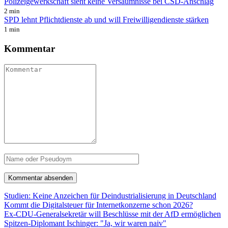
Polizeigewerkschaft sieht keine Versäumnisse bei CSD-Anschlag
2 min
SPD lehnt Pflichtdienste ab und will Freiwilligendienste stärken
1 min
Kommentar
Studien: Keine Anzeichen für Deindustrialisierung in Deutschland
Kommt die Digitalsteuer für Internetkonzerne schon 2026?
Ex-CDU-Generalsekretär will Beschlüsse mit der AfD ermöglichen
Spitzen-Diplomant Ischinger: "Ja, wir waren naiv"