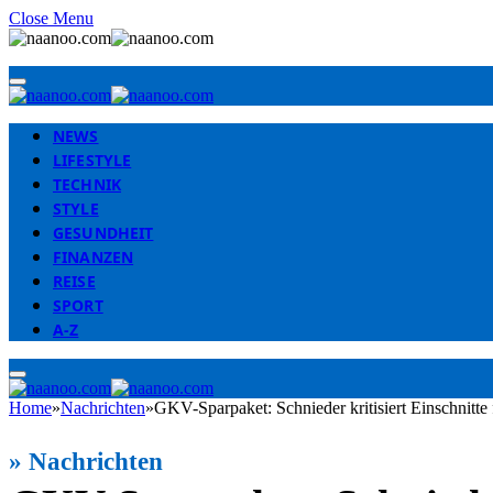
Close Menu
NEWS
LIFESTYLE
TECHNIK
STYLE
GESUNDHEIT
FINANZEN
REISE
SPORT
A-Z
Home
»
Nachrichten
»
GKV-Sparpaket: Schnieder kritisiert Einschnitte
»
Nachrichten