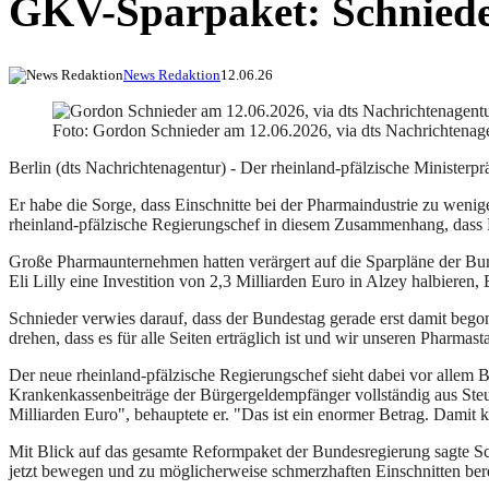
GKV-Sparpaket: Schnieder 
News Redaktion
12.06.26
Foto: Gordon Schnieder am 12.06.2026, via dts Nachrichtenag
Berlin (dts Nachrichtenagentur) - Der rheinland-pfälzische Minist
Er habe die Sorge, dass Einschnitte bei der Pharmaindustrie zu weni
rheinland-pfälzische Regierungschef in diesem Zusammenhang, dass He
Große Pharmaunternehmen hatten verärgert auf die Sparpläne der Bun
Eli Lilly eine Investition von 2,3 Milliarden Euro in Alzey halbiere
Schnieder verwies darauf, dass der Bundestag gerade erst damit bego
drehen, dass es für alle Seiten erträglich ist und wir unseren Pharmasta
Der neue rheinland-pfälzische Regierungschef sieht dabei vor allem 
Krankenkassenbeiträge der Bürgergeldempfänger vollständig aus Steue
Milliarden Euro", behauptete er. "Das ist ein enormer Betrag. Damit
Mit Blick auf das gesamte Reformpaket der Bundesregierung sagte Sch
jetzt bewegen und zu möglicherweise schmerzhaften Einschnitten ber