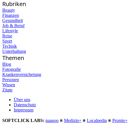
Rubriken
Beauty
Finanzen
Gesundheit
Job & Beruf
Lifestyle
Reise
Sport
Technik
Unterhaltung
Themen
Blog
Fotografie
Krankenversicherung
Personen
Wissen
Zitate
Über uns
Datenschutz
Impressum
SOFTCLICK LABS:
naanoo
⨳
Medizin+
⨳
Localpedia
⨳
Promis+