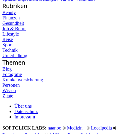
Rubriken
Beauty
Finanzen
Gesundheit
Job & Beruf
Lifestyle
Reise
Sport
Technik
Unterhaltung
Themen
Blog
Fotografie
Krankenversicherung
Personen
Wissen
Zitate
Über uns
Datenschutz
Impressum
SOFTCLICK LABS:
naanoo
⨳
Medizin+
⨳
Localpedia
⨳