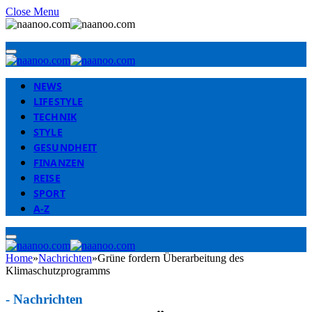
Close Menu
NEWS
LIFESTYLE
TECHNIK
STYLE
GESUNDHEIT
FINANZEN
REISE
SPORT
A-Z
Home
»
Nachrichten
»
Grüne fordern Überarbeitung des
Klimaschutzprogramms
-
Nachrichten