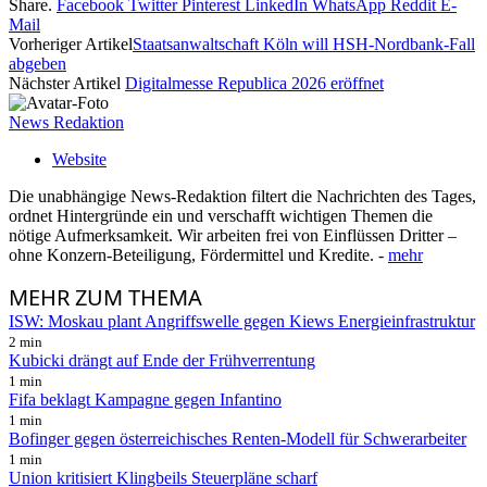
Share.
Facebook
Twitter
Pinterest
LinkedIn
WhatsApp
Reddit
E-
Mail
Vorheriger Artikel
Staatsanwaltschaft Köln will HSH-Nordbank-Fall
abgeben
Nächster Artikel
Digitalmesse Republica 2026 eröffnet
News Redaktion
Website
Die unabhängige News-Redaktion filtert die Nachrichten des Tages,
ordnet Hintergründe ein und verschafft wichtigen Themen die
nötige Aufmerksamkeit. Wir arbeiten frei von Einflüssen Dritter –
ohne Konzern-Beteiligung, Fördermittel und Kredite. -
mehr
MEHR
ZUM THEMA
ISW: Moskau plant Angriffswelle gegen Kiews Energieinfrastruktur
2 min
Kubicki drängt auf Ende der Frühverrentung
1 min
Fifa beklagt Kampagne gegen Infantino
1 min
Bofinger gegen österreichisches Renten-Modell für Schwerarbeiter
1 min
Union kritisiert Klingbeils Steuerpläne scharf