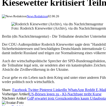
Kiesewetter kritisiert Te
News Redaktion
02.06.26
Foto: Roderich Kiesewetter (Archiv), via dts Nachrichtenagent
Berlin (dts Nachrichtenagentur) - Die Teilnahme deutscher Unternehmer
Der CDU-Außenpolitiker Roderich Kiesewetter sagte dem "Handelsblat
Sicherheitsinteressen und beschädigten Deutschlands internationale Gl
damit indirekt Russland und trügen zur Normalisierung eines völkerre
Auch der wirtschaftspolitische Sprecher der SPD-Bundestagsfraktion, 
die Teilnahme legal sein, sie sendeten aber ein katastrophales Zeich
Absicht die Zivilbevölkerung in der Ukraine.
Zwar gebe es ein Leben nach dem Krieg und unter einer anderen Führ
weder politisch noch wirtschaftlich.
Share.
Facebook
Twitter
Pinterest
LinkedIn
WhatsApp
Reddit
E-Mai
Vorheriger Artikel
US-Börsen legen zu - KI-Nachfrage treibt Kurse
Nächster Artikel
GdP erwartet trotz Grenzkontrollen kaum Urlaubssta