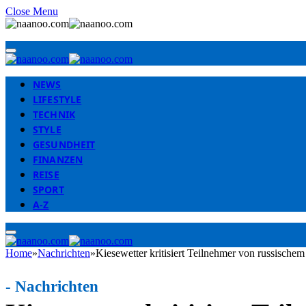
Close Menu
NEWS
LIFESTYLE
TECHNIK
STYLE
GESUNDHEIT
FINANZEN
REISE
SPORT
A-Z
Home
»
Nachrichten
»
Kiesewetter kritisiert Teilnehmer von russische
-
Nachrichten