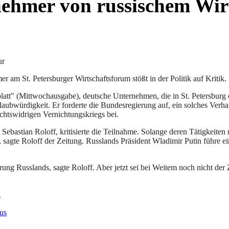
ilnehmer von russischem Wi
ur
 am St. Petersburger Wirtschaftsforum stößt in der Politik auf Kritik.
t" (Mittwochausgabe), deutsche Unternehmen, die in St. Petersburg ein
aubwürdigkeit. Er forderte die Bundesregierung auf, ein solches Verhalt
chtswidrigen Vernichtungskriegs bei.
Sebastian Roloff, kritisierte die Teilnahme. Solange deren Tätigkeite
en, sagte Roloff der Zeitung. Russlands Präsident Wladimir Putin führe 
ung Russlands, sagte Roloff. Aber jetzt sei bei Weitem noch nicht de
l
us