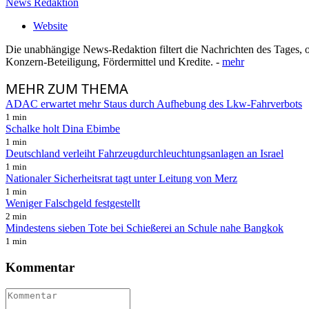
News Redaktion
Website
Die unabhängige News-Redaktion filtert die Nachrichten des Tages, o
Konzern-Beteiligung, Fördermittel und Kredite. -
mehr
MEHR
ZUM THEMA
ADAC erwartet mehr Staus durch Aufhebung des Lkw-Fahrverbots
1 min
Schalke holt Dina Ebimbe
1 min
Deutschland verleiht Fahrzeugdurchleuchtungsanlagen an Israel
1 min
Nationaler Sicherheitsrat tagt unter Leitung von Merz
1 min
Weniger Falschgeld festgestellt
2 min
Mindestens sieben Tote bei Schießerei an Schule nahe Bangkok
1 min
Kommentar