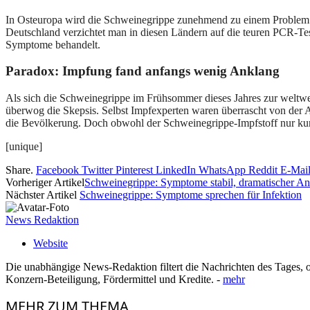
In Osteuropa wird die Schweinegrippe zunehmend zu einem Problem 
Deutschland verzichtet man in diesen Ländern auf die teuren PCR-Test
Symptome behandelt.
Paradox: Impfung fand anfangs wenig Anklang
Als sich die Schweinegrippe im Frühsommer dieses Jahres zur weltwei
überwog die Skepsis. Selbst Impfexperten waren überrascht von der
die Bevölkerung. Doch obwohl der Schweinegrippe-Impfstoff nur kurz 
[unique]
Share.
Facebook
Twitter
Pinterest
LinkedIn
WhatsApp
Reddit
E-Mai
Vorheriger Artikel
Schweinegrippe: Symptome stabil, dramatischer A
Nächster Artikel
Schweinegrippe: Symptome sprechen für Infektion
News Redaktion
Website
Die unabhängige News-Redaktion filtert die Nachrichten des Tages, o
Konzern-Beteiligung, Fördermittel und Kredite. -
mehr
MEHR
ZUM THEMA