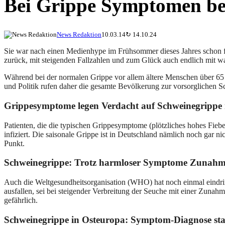
Bei Grippe Symptomen be
News Redaktion
10.03.14
↻
14.10.24
Sie war nach einen Medienhype im Frühsommer dieses Jahres schon f
zurück, mit steigenden Fallzahlen und zum Glück auch endlich mit wa
Während bei der normalen Grippe vor allem ältere Menschen über 65 
und Politik rufen daher die gesamte Bevölkerung zur vorsorglichen S
Grippesymptome legen Verdacht auf Schweinegrippe
Patienten, die die typischen Grippesymptome (plötzliches hohes Fieb
infiziert. Die saisonale Grippe ist in Deutschland nämlich noch gar 
Punkt.
Schweinegrippe: Trotz harmloser Symptome Zunahme
Auch die Weltgesundheitsorganisation (WHO) hat noch einmal eindr
ausfallen, sei bei steigender Verbreitung der Seuche mit einer Zuna
gefährlich.
Schweinegrippe in Osteuropa: Symptom-Diagnose statt