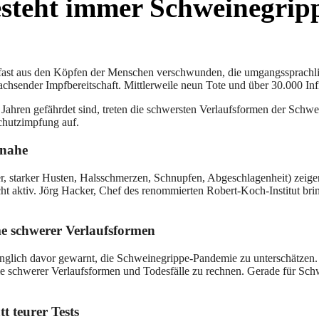
steht immer Schweinegrip
ast aus den Köpfen der Menschen verschwunden, die umgangssprachlich
chsender Impfbereitschaft. Mittlerweile neun Tote und über 30.000 In
Jahren gefährdet sind, treten die schwersten Verlaufsformen der Schw
chutzimpfung auf.
 nahe
er, starker Husten, Halsschmerzen, Schnupfen, Abgeschlagenheit) zeige
nicht aktiv. Jörg Hacker, Chef des renommierten Robert-Koch-Institut b
 schwerer Verlaufsformen
inglich davor gewarnt, die Schweinegrippe-Pandemie zu unterschätze
hme schwerer Verlaufsformen und Todesfälle zu rechnen. Gerade für Sch
 teurer Tests