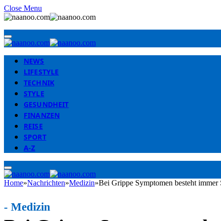
Close Menu
NEWS
LIFESTYLE
TECHNIK
STYLE
GESUNDHEIT
FINANZEN
REISE
SPORT
A-Z
Home
»
Nachrichten
»
Medizin
»
Bei Grippe Symptomen besteht immer 
-
Medizin