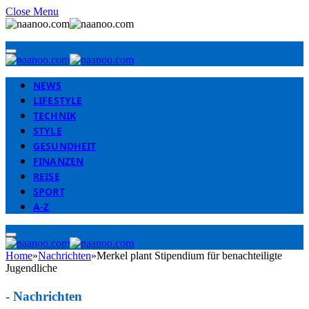
Close Menu
NEWS
LIFESTYLE
TECHNIK
STYLE
GESUNDHEIT
FINANZEN
REISE
SPORT
A-Z
Home
»
Nachrichten
»
Merkel plant Stipendium für benachteiligte
Jugendliche
-
Nachrichten