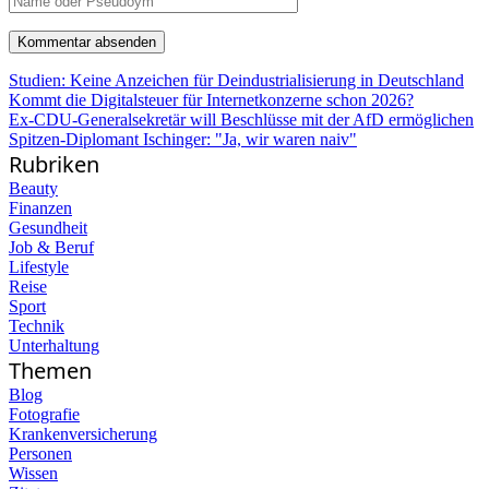
Studien: Keine Anzeichen für Deindustrialisierung in Deutschland
Kommt die Digitalsteuer für Internetkonzerne schon 2026?
Ex-CDU-Generalsekretär will Beschlüsse mit der AfD ermöglichen
Spitzen-Diplomant Ischinger: "Ja, wir waren naiv"
Rubriken
Beauty
Finanzen
Gesundheit
Job & Beruf
Lifestyle
Reise
Sport
Technik
Unterhaltung
Themen
Blog
Fotografie
Krankenversicherung
Personen
Wissen