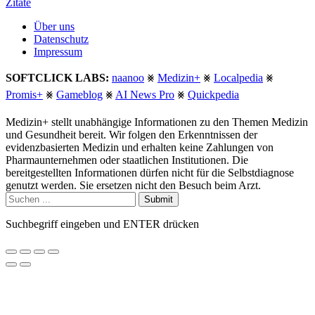
Zitate
Über uns
Datenschutz
Impressum
SOFTCLICK LABS:
naanoo
⨳
Medizin+
⨳
Localpedia
⨳
Promis+
⨳
Gameblog
⨳
AI News Pro
⨳
Quickpedia
Medizin+ stellt unabhängige Informationen zu den Themen Medizin
und Gesundheit bereit. Wir folgen den Erkenntnissen der
evidenzbasierten Medizin und erhalten keine Zahlungen von
Pharmaunternehmen oder staatlichen Institutionen. Die
bereitgestellten Informationen dürfen nicht für die Selbstdiagnose
genutzt werden. Sie ersetzen nicht den Besuch beim Arzt.
Submit
Suchbegriff eingeben und ENTER drücken