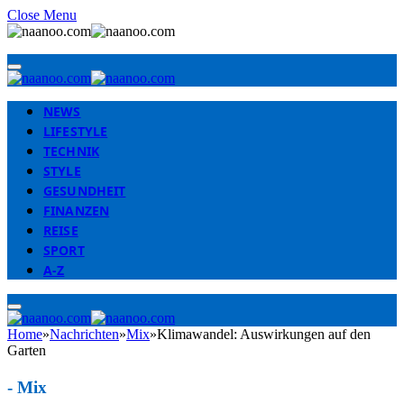
Close Menu
NEWS
LIFESTYLE
TECHNIK
STYLE
GESUNDHEIT
FINANZEN
REISE
SPORT
A-Z
Home
»
Nachrichten
»
Mix
»
Klimawandel: Auswirkungen auf den
Garten
-
Mix