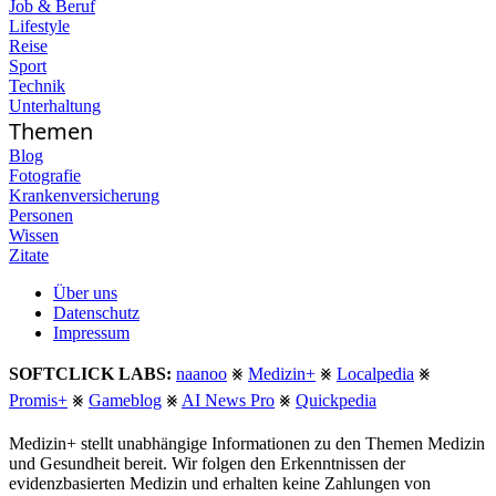
Job & Beruf
Lifestyle
Reise
Sport
Technik
Unterhaltung
Themen
Blog
Fotografie
Krankenversicherung
Personen
Wissen
Zitate
Über uns
Datenschutz
Impressum
SOFTCLICK LABS:
naanoo
⨳
Medizin+
⨳
Localpedia
⨳
Promis+
⨳
Gameblog
⨳
AI News Pro
⨳
Quickpedia
Medizin+ stellt unabhängige Informationen zu den Themen Medizin
und Gesundheit bereit. Wir folgen den Erkenntnissen der
evidenzbasierten Medizin und erhalten keine Zahlungen von