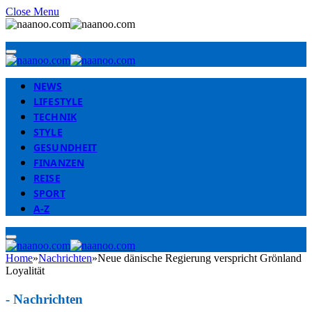
Close Menu
NEWS
LIFESTYLE
TECHNIK
STYLE
GESUNDHEIT
FINANZEN
REISE
SPORT
A-Z
Home
»
Nachrichten
»
Neue dänische Regierung verspricht Grönland
Loyalität
-
Nachrichten