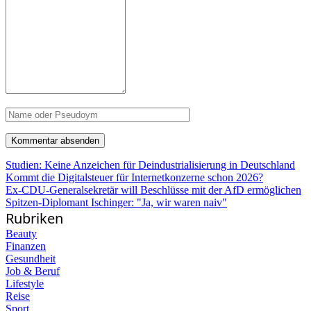
Studien: Keine Anzeichen für Deindustrialisierung in Deutschland
Kommt die Digitalsteuer für Internetkonzerne schon 2026?
Ex-CDU-Generalsekretär will Beschlüsse mit der AfD ermöglichen
Spitzen-Diplomant Ischinger: "Ja, wir waren naiv"
Rubriken
Beauty
Finanzen
Gesundheit
Job & Beruf
Lifestyle
Reise
Sport