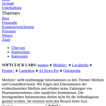
Technik
Unterhaltung
Themen
Blog
Fotografie
Krankenversicherung
Personen
Wissen
Zitate
Über uns
Datenschutz
Impressum
SOFTCLICK LABS:
naanoo
⨳
Medizin+
⨳
Localpedia
⨳
Promis+
⨳
Gameblog
⨳
AI News Pro
⨳
Quickpedia
Medizin+ stellt unabhängige Informationen zu den Themen Medizin
und Gesundheit bereit. Wir folgen den Erkenntnissen der
evidenzbasierten Medizin und erhalten keine Zahlungen von
Pharmaunternehmen oder staatlichen Institutionen. Die
bereitgestellten Informationen dürfen nicht für die Selbstdiagnose
genutzt werden. Sie ersetzen nicht den Besuch beim Arzt.
Submit