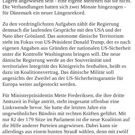
Lagern angewiesen sein - eine eigene Mehrheit hat sie nicht.
Die Verhandlungen hatten sich zwei Monate hingezogen -
für Dänemark ein neuer Längenrekord.
Zu den vordringlichsten Aufgaben zählt die Regierung
demnach die laufenden Gespräche mit den USA und der
Nato über Grönland. Das autonome dänische Territorium
steht im Fokus von US-Präsident Donald Trump, der es nach
eigenen Angaben aus Gründen der nationalen US-Sicherheit
unter die Kontrolle Washingtons bringen will. Die neue
dänische Regierung werde an der Souveränität und
territorialen Integrität des Königreichs festhalten, heißt es
dazu im Koalitionsvertrag. Das dänische Militär soll
angesichts der Zweifel an der US-Sicherheitsgarantie für
Europa weiter aufgestockt werden.
Für Ministerpräsidentin Mette Frederiksen, die ihre dritte
Amtszeit in Folge antritt, steht insgesamt offenbar eine
Linkswende bevor. Sie hatte die letzten Jahre ein
ungewöhnliches Bündnis mit rechten Kräften geführt. Mit
nur 82 der 179 Sitze im Parlament ist die neue Koalition auf
die Hilfe anderer Parteien angewiesen. Dabei kann sie
allerdings aus einem bunten Strauß wählen, denn mit zwölf