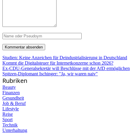
Studien: Keine Anzeichen für Deindustrialisierung in Deutschland
Kommt die Digitalsteuer für Internetkonzerne schon 2026?
Ex-CDU-Generalsekretär will Beschlüsse mit der AfD ermöglichen
Spitzen-Diplomant Ischinger: "Ja, wir waren naiv"
Rubriken
Beauty
Finanzen
Gesundheit
Job & Beruf
Lifestyle
Reise
Sport
Technik
Unterhaltung