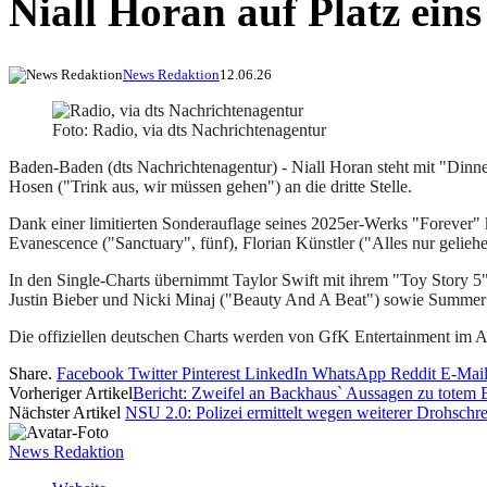
Niall Horan auf Platz ein
News Redaktion
12.06.26
Foto: Radio, via dts Nachrichtenagentur
Baden-Baden (dts Nachrichtenagentur) - Niall Horan steht mit "Dinner
Hosen ("Trink aus, wir müssen gehen") an die dritte Stelle.
Dank einer limitierten Sonderauflage seines 2025er-Werks "Forever"
Evanescence ("Sanctuary", fünf), Florian Künstler ("Alles nur gelieh
In den Single-Charts übernimmt Taylor Swift mit ihrem "Toy Story 5"
Justin Bieber und Nicki Minaj ("Beauty And A Beat") sowie Summer 
Die offiziellen deutschen Charts werden von GfK Entertainment im Au
Share.
Facebook
Twitter
Pinterest
LinkedIn
WhatsApp
Reddit
E-Mai
Vorheriger Artikel
Bericht: Zweifel an Backhaus` Aussagen zu totem
Nächster Artikel
NSU 2.0: Polizei ermittelt wegen weiterer Drohschr
News Redaktion