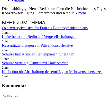
Website
Die unabhängige News-Redaktion filtert die Nachrichten des Tages, o
Konzern-Beteiligung, Fördermittel und Kredite. -
mehr
MEHR
ZUM THEMA
Özdemir spricht sich für Frau als Bundespräsidentin aus
1 min
Linke beharrt in Berlin auf Vergesellschaftungen
1 min
Kassenärzte drängen auf Präventionsoffensive
2 min
Schulze hält Kritik an Rentenplänen für legitim
1 min
Schulze verteidigt Auftritt mit Hallervorden
2 min
Ifo-Institut für Abschaffung des ermäßigten Mehrwertsteuersatzes
1 min
Kommentar