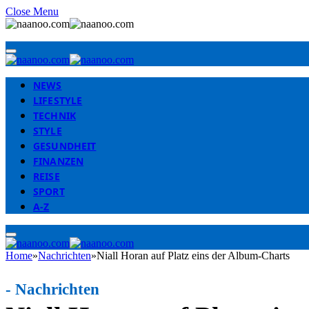
Close Menu
NEWS
LIFESTYLE
TECHNIK
STYLE
GESUNDHEIT
FINANZEN
REISE
SPORT
A-Z
Home
»
Nachrichten
»
Niall Horan auf Platz eins der Album-Charts
-
Nachrichten