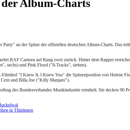
s der Album-Charts
 Party" an der Spitze der offiziellen deutschen Album-Charts. Das teil
 kehrt RAF Camora auf Rang zwei zurück. Hinter dem Rapper erreichen 
en", sechs) und Pink Floyd ("8-Tracks", sieben).
-Filmlied "I Knew It, I Knew You" die Spitzenposition von Helene Fisc
Cem und Billa Joe ("Killy Manjaro").
ftrag des Bundesverbandes Musikindustrie ermittelt. Sie decken 90 Pr
l
 Buckelwal
eiben in Thüringen