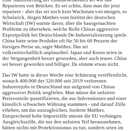
Reparieren von Brücken. Es sei schön, dass man die jetzt
repariere - aber das sei noch kein Wachstum von morgen, so
Schularick. Jürgen Matthes vom Institut der deutschen
Wirtschaft (IW) warnte davor, über die hausgemachten
Probleme zu übersehen, welche Rolle Chinas aggressive
Exportpolitik bei Deutschlands De-Industrialisierung spiele.
China biete seine Produkte oft für 50 bis 60 Prozent der
hiesigen Preise an, sagte Matthes. Das sei
volkswirtschaftlich unplausibel. Japan und Korea seien in
der Vergangenheit besser geworden, aber auch teurer. China
sei besser geworden und billiger. Da stimme etwas nicht.
Das IW hatte in dieser Woche eine Schätzung veröffentlicht,
wonach 400.000 der 520.000 seit 2019 verlorenen
Industriejobs in Deutschland nur aufgrund von Chinas
aggressiver Politik wegfielen. Man müsse die unfairen
Preisvorteile quantifizieren, die aus Subventionen und einer
künstlich schwachen Währung stammten - und darauf Zölle
erheben, um das auszugleichen, forderte Matthes.
Entsprechend hohe Importzölle müsste die EU verhängen.
Ausgleichszölle, die nur den unfairen Teil herausnehmen,
hätten nichts mit Protektionismus zu tun, sondern seien im