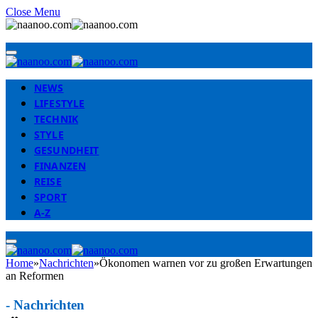
Close Menu
NEWS
LIFESTYLE
TECHNIK
STYLE
GESUNDHEIT
FINANZEN
REISE
SPORT
A-Z
Home
»
Nachrichten
»
Ökonomen warnen vor zu großen Erwartungen
an Reformen
-
Nachrichten