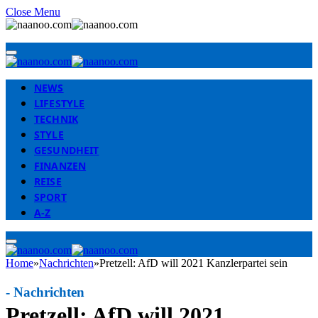
Close Menu
NEWS
LIFESTYLE
TECHNIK
STYLE
GESUNDHEIT
FINANZEN
REISE
SPORT
A-Z
Home
»
Nachrichten
»
Pretzell: AfD will 2021 Kanzlerpartei sein
-
Nachrichten
Pretzell: AfD will 2021