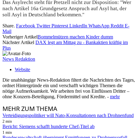
Das Asylrecht steht für Pretzell nicht zur Disposition: "Wer
nach Artikel 16a Grundgesetz Anspruch auf Asyl hat, der
soll Asyl in Deutschland bekommen."
Share.
Facebook
Twitter
Pinterest
LinkedIn
WhatsApp
Reddit
E-
Mail
Vorheriger Artikel
Bommelmützen machen Kinder dumm
Nächster Artikel
DAX legt am Mittag zu - Bankaktien kräftig im
Plus
News Redaktion
Website
Die unabhängige News-Redaktion filtert die Nachrichten des Tages,
ordnet Hintergründe ein und verschafft wichtigen Themen die
nötige Aufmerksamkeit. Wir arbeiten frei von Einflüssen Dritter –
ohne Konzern-Beteiligung, Fördermittel und Kredite. -
mehr
MEHR
ZUM THEMA
Verteidigungspolitiker will Nato-Konsultationen nach Drohnenfund
2 min
Bericht: Siemens schafft hunderte Chef-Titel ab
1 min
Bundesanwaltschaft übernimmt Ermittlungen zu Drohnenvorfall