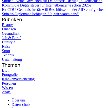
Studien: Keine Anzeichen für Deindustrialisierung in Deutschland
Kommt die Digitalsteuer für Internetkonzerne schon 2026?
Ex-CDU-Generalsekretär will Beschlüsse mit der AfD ermöglichen
Spitzen-Diplomant Ischinger: "Ja, wir waren naiv"
Rubriken
Beauty
Finanzen
Gesundheit
Job & Beruf
Lifestyle
Reise
Sport
Technik
Unterhaltung
Themen
Blog
Fotografie
Krankenversicherung
Personen
Wissen
Zitate
Über uns
Datenschutz