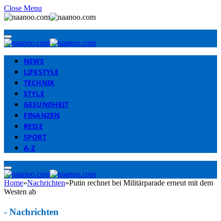
Close Menu
NEWS
LIFESTYLE
TECHNIK
STYLE
GESUNDHEIT
FINANZEN
REISE
SPORT
A-Z
Home
»
Nachrichten
»
Putin rechnet bei Militärparade erneut mit dem
Westen ab
-
Nachrichten