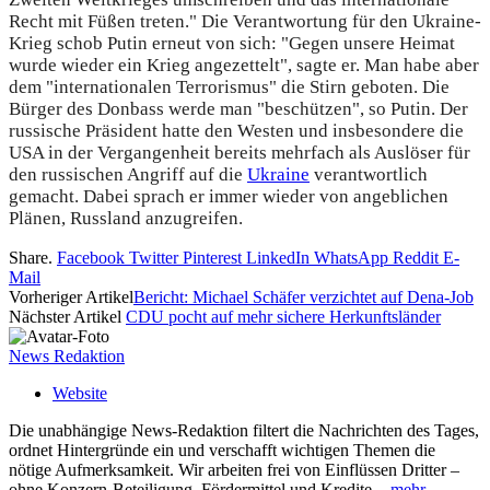
Recht mit Füßen treten." Die Verantwortung für den Ukraine-
Krieg schob Putin erneut von sich: "Gegen unsere Heimat
wurde wieder ein Krieg angezettelt", sagte er. Man habe aber
dem "internationalen Terrorismus" die Stirn geboten. Die
Bürger des Donbass werde man "beschützen", so Putin. Der
russische Präsident hatte den Westen und insbesondere die
USA in der Vergangenheit bereits mehrfach als Auslöser für
den russischen Angriff auf die
Ukraine
verantwortlich
gemacht. Dabei sprach er immer wieder von angeblichen
Plänen, Russland anzugreifen.
Share.
Facebook
Twitter
Pinterest
LinkedIn
WhatsApp
Reddit
E-
Mail
Vorheriger Artikel
Bericht: Michael Schäfer verzichtet auf Dena-Job
Nächster Artikel
CDU pocht auf mehr sichere Herkunftsländer
News Redaktion
Website
Die unabhängige News-Redaktion filtert die Nachrichten des Tages,
ordnet Hintergründe ein und verschafft wichtigen Themen die
nötige Aufmerksamkeit. Wir arbeiten frei von Einflüssen Dritter –
ohne Konzern-Beteiligung, Fördermittel und Kredite. -
mehr