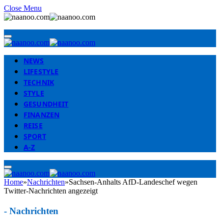
Close Menu
NEWS
LIFESTYLE
TECHNIK
STYLE
GESUNDHEIT
FINANZEN
REISE
SPORT
A-Z
Home
»
Nachrichten
»
Sachsen-Anhalts AfD-Landeschef wegen
Twitter-Nachrichten angezeigt
-
Nachrichten