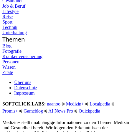
Gesundheit
Job & Beruf
Lifestyle
Reise
Sport
Technik
Unterhaltung
Themen
Blog
Fotografie
Krankenversicherung
Personen
Wissen
Zitate
Über uns
Datenschutz
Impressum
SOFTCLICK LABS:
naanoo
⨳
Medizin+
⨳
Localpedia
⨳
Promis+
⨳
Gameblog
⨳
AI News Pro
⨳
Quickpedia
Medizin+ stellt unabhängige Informationen zu den Themen Medizin
und Gesundheit bereit. Wir folgen den Erkenntnissen der