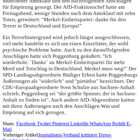
Münchener Amoklauf und den nachfolgenden Anschlägen
für Empörung gesorgt. Der AfD-Fraktionschef hatte am
Freitagabend, wenige Stunden nach dem Amoklauf mit zehn
Toten, getwittert: "Merkel-Einheitspartei: danke für den
Terror in Deutschland und Europa!"
Ein Terrorhintergrund wird jedoch längst ausgeschlossen,
viel mehr handelte es sich um einen Einzeltäter, der wohl
psychische Probleme hatte. Auch zu den darauffolgenden
Anschlägen hatte sich Poggenburg geäußert. "Ich
wiederhole: `Danke` an Merkel-Einheitspartei für mehr
Mord und Totschlag in Deutschland. Merkel muss weg!" Der
SPD-Landtagsabgeordnete Rüdiger Erben hatte Poggenburgs
Äußerungen als "widerlich" und "pietätlos" bezeichnet. Der
CDU-Europaabgeordnete Sven Schulze aus Sachsen-Anhalt
schrieb, Poggenburg sei "der größte Spinner, der in Sachsen-
Anhalt zu finden ist". Auch andere AfD-Abgeordnete hatten
mit ihren Äußerungen nach den Anschlägen Wut und
Empörung auf sich gezogen.
Share.
Facebook
Twitter
Pinterest
LinkedIn
WhatsApp
Reddit
E-
Mail
Vorheriger Artikel
Journalisten-Verband kritisiert Terror-