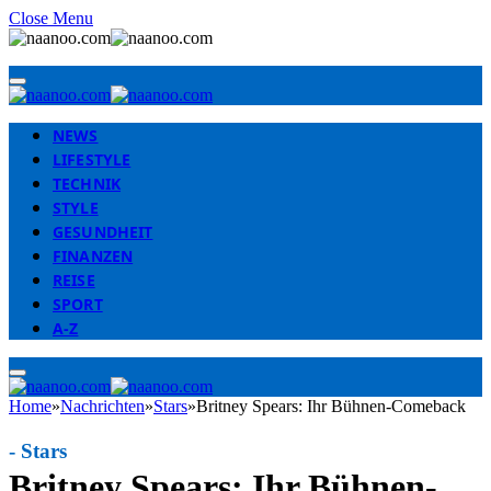
Close Menu
NEWS
LIFESTYLE
TECHNIK
STYLE
GESUNDHEIT
FINANZEN
REISE
SPORT
A-Z
Home
»
Nachrichten
»
Stars
»
Britney Spears: Ihr Bühnen-Comeback
-
Stars
Britney Spears: Ihr Bühnen-