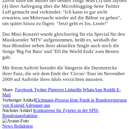
Zuvor hatte die Mutter der beiden Jungs Sean (5) und Jayden
(4) ihrer Aufregung über die Microblogging-Seite Twitter
Luft gemacht und verkündet: "Ich kann es gar nicht
erwarten, um Mitternacht wieder auf die Bühne zu gehen",
um später hinzu zu fügen: "Jetzt geht es los, Leute!"
Das Mini-Konzert wurde gleichzeitig für ein Special für den
Musiksender 'MTV' aufgenommen, heißt es, weshalb die
Star-Blondine neben ihrer aktuellen Single auch noch die
Songs 'Big Fat Bass' und 'Till the World Ends' zum Besten
gab.
Mit ihrem Auftritt beendet die Sängerin die Durststrecke
ihrer Fans, die seit dem Ende der 'Circus'-Tour im November
2009 auf Auftritte ihres Idols verzichten mussten.
Share.
Facebook
Twitter
Pinterest
LinkedIn
WhatsApp
Reddit
E-
Mail
Vorheriger Artikel
Eichmann-Prozess löste Panik in Bundesregierung
von Konrad Adenauer aus
Nächster Artikel
Konkurrenz für Zypries in der SPD-
Bundestagsfraktion
News Redaktion