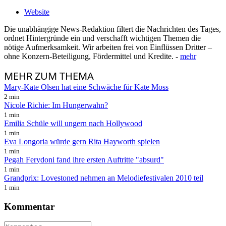
Website
Die unabhängige News-Redaktion filtert die Nachrichten des Tages,
ordnet Hintergründe ein und verschafft wichtigen Themen die
nötige Aufmerksamkeit. Wir arbeiten frei von Einflüssen Dritter –
ohne Konzern-Beteiligung, Fördermittel und Kredite. -
mehr
MEHR
ZUM THEMA
Mary-Kate Olsen hat eine Schwäche für Kate Moss
2 min
Nicole Richie: Im Hungerwahn?
1 min
Emilia Schüle will ungern nach Hollywood
1 min
Eva Longoria würde gern Rita Hayworth spielen
1 min
Pegah Ferydoni fand ihre ersten Auftritte "absurd"
1 min
Grandprix: Lovestoned nehmen an Melodiefestivalen 2010 teil
1 min
Kommentar