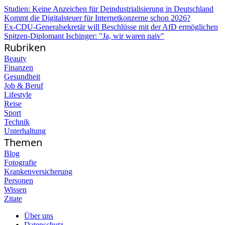
Studien: Keine Anzeichen für Deindustrialisierung in Deutschland
Kommt die Digitalsteuer für Internetkonzerne schon 2026?
Ex-CDU-Generalsekretär will Beschlüsse mit der AfD ermöglichen
Spitzen-Diplomant Ischinger: "Ja, wir waren naiv"
Rubriken
Beauty
Finanzen
Gesundheit
Job & Beruf
Lifestyle
Reise
Sport
Technik
Unterhaltung
Themen
Blog
Fotografie
Krankenversicherung
Personen
Wissen
Zitate
Über uns
Datenschutz