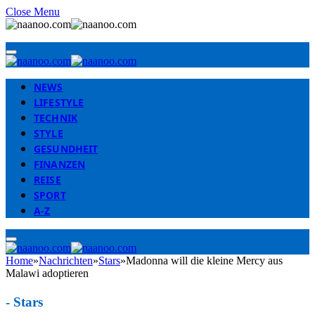
Close Menu
NEWS
LIFESTYLE
TECHNIK
STYLE
GESUNDHEIT
FINANZEN
REISE
SPORT
A-Z
Home
»
Nachrichten
»
Stars
»
Madonna will die kleine Mercy aus
Malawi adoptieren
-
Stars