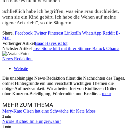
Ich habe es nicht verstanden.
Schließlich habe ich begriffen, was eine Frau durchleidet,
wenn sie ein Kind gebärt. Ich habe die Wehen auf meine
eigene Art erlebt", so die Sängerin.
Share.
Facebook
Twitter
Pinterest
LinkedIn
WhatsApp
Reddit
E-
Mail
Vorheriger Artikel
Isaac Hayes ist tot
Nächster Artikel
Joss Stone hilft mit ihrer Stimme Barack Obama
News Redaktion
Website
Die unabhängige News-Redaktion filtert die Nachrichten des Tages,
ordnet Hintergründe ein und verschafft wichtigen Themen die
nötige Aufmerksamkeit. Wir arbeiten frei von Einflüssen Dritter –
ohne Konzern-Beteiligung, Fördermittel und Kredite. -
mehr
MEHR
ZUM THEMA
Mary-Kate Olsen hat eine Schwäche für Kate Moss
2 min
Nicole Richie: Im Hungerwahn?
1 min