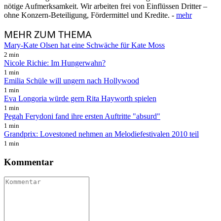
nötige Aufmerksamkeit. Wir arbeiten frei von Einflüssen Dritter –
ohne Konzern-Beteiligung, Fördermittel und Kredite. -
mehr
MEHR
ZUM THEMA
Mary-Kate Olsen hat eine Schwäche für Kate Moss
2 min
Nicole Richie: Im Hungerwahn?
1 min
Emilia Schüle will ungern nach Hollywood
1 min
Eva Longoria würde gern Rita Hayworth spielen
1 min
Pegah Ferydoni fand ihre ersten Auftritte "absurd"
1 min
Grandprix: Lovestoned nehmen an Melodiefestivalen 2010 teil
1 min
Kommentar