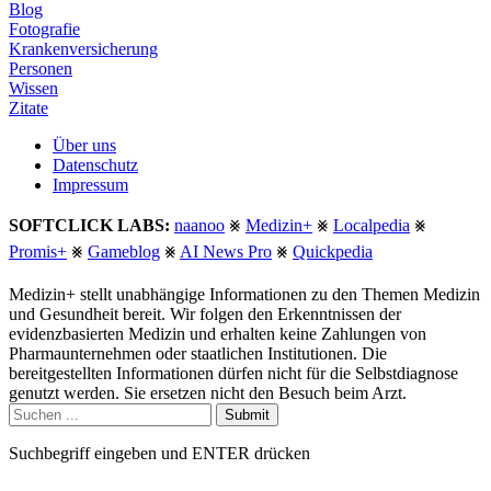
Blog
Fotografie
Krankenversicherung
Personen
Wissen
Zitate
Über uns
Datenschutz
Impressum
SOFTCLICK LABS:
naanoo
⨳
Medizin+
⨳
Localpedia
⨳
Promis+
⨳
Gameblog
⨳
AI News Pro
⨳
Quickpedia
Medizin+ stellt unabhängige Informationen zu den Themen Medizin
und Gesundheit bereit. Wir folgen den Erkenntnissen der
evidenzbasierten Medizin und erhalten keine Zahlungen von
Pharmaunternehmen oder staatlichen Institutionen. Die
bereitgestellten Informationen dürfen nicht für die Selbstdiagnose
genutzt werden. Sie ersetzen nicht den Besuch beim Arzt.
Submit
Suchbegriff eingeben und ENTER drücken