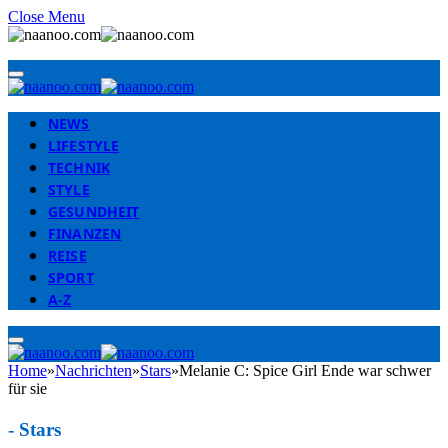
Close Menu
NEWS
LIFESTYLE
TECHNIK
STYLE
GESUNDHEIT
FINANZEN
REISE
SPORT
A-Z
Home
»
Nachrichten
»
Stars
»
Melanie C: Spice Girl Ende war schwer
für sie
-
Stars