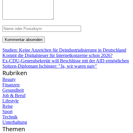
Studien: Keine Anzeichen für Deindustrialisierung in Deutschland
Kommt die Digitalsteuer für Internetkonzerne schon 2026?
Ex-CDU-Generalsekretär will Beschlüsse mit der AfD ermöglichen
Spitzen-Diplomant Ischinger: "Ja, wir waren naiv"
Rubriken
Beauty
Finanzen
Gesundheit
Job & Beruf
Lifestyle
Reise
Sport
Technik
Unterhaltung
Themen