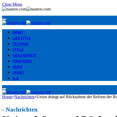
Close Menu
NEWS
LIFESTYLE
TECHNIK
STYLE
GESUNDHEIT
FINANZEN
REISE
SPORT
A-Z
Home
»
Nachrichten
»
Union drängt auf Rücknahme der Reform der Bu
-
Nachrichten