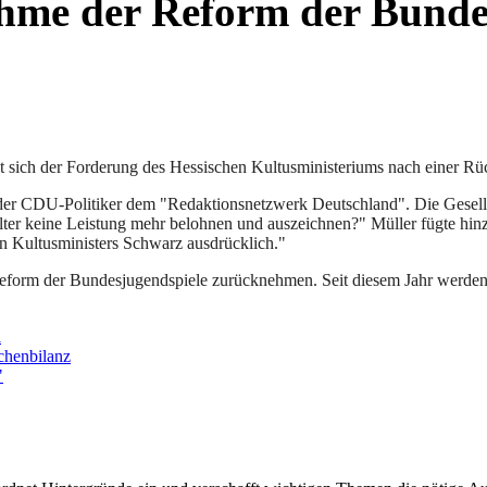
hme der Reform der Bunde
hat sich der Forderung des Hessischen Kultusministeriums nach einer 
e der CDU-Politiker dem "Redaktionsnetzwerk Deutschland". Die Gesell
lter keine Leistung mehr belohnen und auszeichnen?" Müller fügte hin
en Kultusministers Schwarz ausdrücklich."
eform der Bundesjugendspiele zurücknehmen. Seit diesem Jahr werden 
l
chenbilanz
"