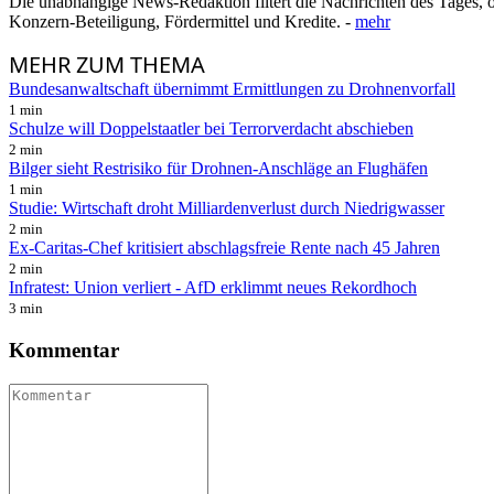
Die unabhängige News-Redaktion filtert die Nachrichten des Tages, o
Konzern-Beteiligung, Fördermittel und Kredite. -
mehr
MEHR
ZUM THEMA
Bundesanwaltschaft übernimmt Ermittlungen zu Drohnenvorfall
1 min
Schulze will Doppelstaatler bei Terrorverdacht abschieben
2 min
Bilger sieht Restrisiko für Drohnen-Anschläge an Flughäfen
1 min
Studie: Wirtschaft droht Milliardenverlust durch Niedrigwasser
2 min
Ex-Caritas-Chef kritisiert abschlagsfreie Rente nach 45 Jahren
2 min
Infratest: Union verliert - AfD erklimmt neues Rekordhoch
3 min
Kommentar