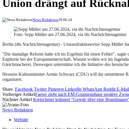
Union drängt auf Rückna
News Redaktion
29.06.24
Foto: Sepp Müller am 27.06.2024, via dts Nachrichtenagentur
Berlin (dts Nachrichtenagentur) - Unionsfraktionsvize Sepp Müller 
"Die damalige Reform halte ich im Ergebnis für einen Fehler", sagt
Euphorie bei der Europameisterschaft. Warum wollen wir im Jugenda
Gleichmacherei. Deswegen unterstütze ich die Initiative des hessisch
Hessens Kultusminister Armin Schwarz (CDU) will die umstrittene R
organisiert.
Share.
Facebook
Twitter
Pinterest
LinkedIn
WhatsApp
Reddit
E-Mai
Vorheriger Artikel
Faeser zieht nach EM-Gruppenphase positive Zwis
Nächster Artikel
Kretschmer kritisiert "Gerede über eine Brandmauer
News Redaktion
Website