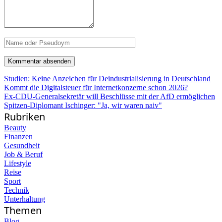
Studien: Keine Anzeichen für Deindustrialisierung in Deutschland
Kommt die Digitalsteuer für Internetkonzerne schon 2026?
Ex-CDU-Generalsekretär will Beschlüsse mit der AfD ermöglichen
Spitzen-Diplomant Ischinger: "Ja, wir waren naiv"
Rubriken
Beauty
Finanzen
Gesundheit
Job & Beruf
Lifestyle
Reise
Sport
Technik
Unterhaltung
Themen
Blog