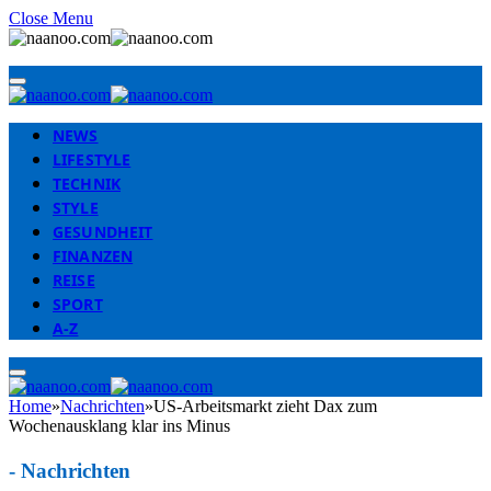
Close Menu
NEWS
LIFESTYLE
TECHNIK
STYLE
GESUNDHEIT
FINANZEN
REISE
SPORT
A-Z
Home
»
Nachrichten
»
US-Arbeitsmarkt zieht Dax zum
Wochenausklang klar ins Minus
-
Nachrichten