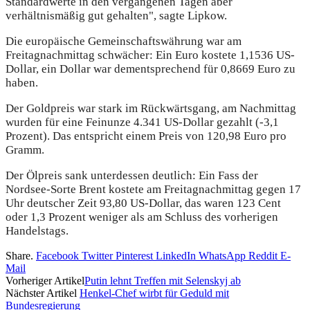
Standardwerte in den vergangenen Tagen aber
verhältnismäßig gut gehalten", sagte Lipkow.
Die europäische Gemeinschaftswährung war am
Freitagnachmittag schwächer: Ein Euro kostete 1,1536 US-
Dollar, ein Dollar war dementsprechend für 0,8669 Euro zu
haben.
Der Goldpreis war stark im Rückwärtsgang, am Nachmittag
wurden für eine Feinunze 4.341 US-Dollar gezahlt (-3,1
Prozent). Das entspricht einem Preis von 120,98 Euro pro
Gramm.
Der Ölpreis sank unterdessen deutlich: Ein Fass der
Nordsee-Sorte Brent kostete am Freitagnachmittag gegen 17
Uhr deutscher Zeit 93,80 US-Dollar, das waren 123 Cent
oder 1,3 Prozent weniger als am Schluss des vorherigen
Handelstags.
Share.
Facebook
Twitter
Pinterest
LinkedIn
WhatsApp
Reddit
E-
Mail
Vorheriger Artikel
Putin lehnt Treffen mit Selenskyj ab
Nächster Artikel
Henkel-Chef wirbt für Geduld mit
Bundesregierung