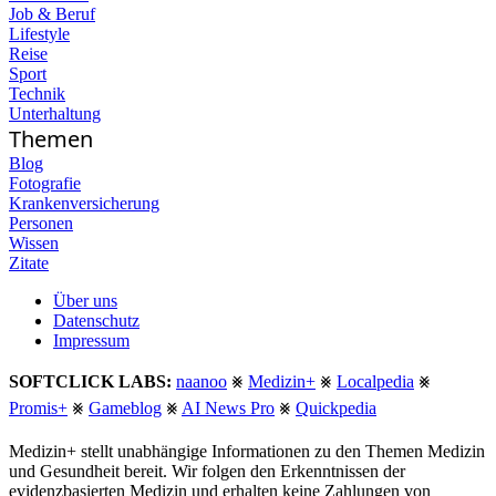
Job & Beruf
Lifestyle
Reise
Sport
Technik
Unterhaltung
Themen
Blog
Fotografie
Krankenversicherung
Personen
Wissen
Zitate
Über uns
Datenschutz
Impressum
SOFTCLICK LABS:
naanoo
⨳
Medizin+
⨳
Localpedia
⨳
Promis+
⨳
Gameblog
⨳
AI News Pro
⨳
Quickpedia
Medizin+ stellt unabhängige Informationen zu den Themen Medizin
und Gesundheit bereit. Wir folgen den Erkenntnissen der
evidenzbasierten Medizin und erhalten keine Zahlungen von