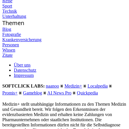
Reise
Sport
Technik
Unterhaltung
Themen
Blog
Fotografie
Krankenversicherung
Personen
Wissen
Zitate
Über uns
Datenschutz
Impressum
SOFTCLICK LABS:
naanoo
⨳
Medizin+
⨳
Localpedia
⨳
Promis+
⨳
Gameblog
⨳
AI News Pro
⨳
Quickpedia
Medizin+ stellt unabhängige Informationen zu den Themen Medizin
und Gesundheit bereit. Wir folgen den Erkenntnissen der
evidenzbasierten Medizin und erhalten keine Zahlungen von
Pharmaunternehmen oder staatlichen Institutionen. Die
bereitgestellten Informationen dürfen nicht für die Selbstdiagnose