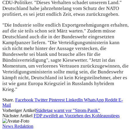
CDU-Politiker. "Dieses Verhalten schadet unserem Land."
Deutschland habe jahrzehntelang vom Schutz der NATO
profitiert, es sei jetzt endlich Zeit, etwas zurückzugeben.
"Die Industrie sollte endlich Exportgenehmigungen erhalten,
auf die sie teils schon seit März warten." Zudem müsse
Deutschland auch die in der Bundeswehr eingesetzten
Kampfpanzer liefern. "Die Verteidigungsministerin kann
sich nicht mehr hinter der Aussage verstecken, die
Bundeswehr sei blank und brauche alles für die
Bündnisverteidigung", sagte Kiesewetter. "Jetzt ist das
Momentum, um verlorenes Vertrauen zurückzugewinnen, die
Verteidigungsministerin sollte mutig sein, die Bundeswehr
kämpft nicht, Deutschland ist kein Kriegsteilnehmer, aber es
ist wie ganz Europa Kriegsziel in Russlands hybridem
Krieg."
Share.
Facebook
Twitter
Pinterest
LinkedIn
WhatsApp
Reddit
E-
Mail
Vorheriger Artikel
Städtetag warnt vor "Strom-Panik"
Nächster Artikel
FDP zweifelt an Vorziehen des Kohleausstiegs
News Redaktion