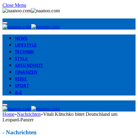
Close Menu
NEWS
LIFESTYLE
TECHNIK
STYLE
GESUNDHEIT
FINANZEN
REISE
SPORT
A-Z
Home
»
Nachrichten
»
Vitali Klitschko bittet Deutschland um
Leopard-Panzer
-
Nachrichten