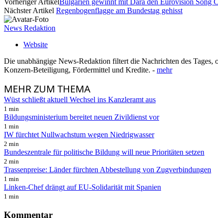
Vorheriger Artikel
Bulgarien gewinnt mit Dara den Eurovision Song C
Nächster Artikel
Regenbogenflagge am Bundestag gehisst
News Redaktion
Website
Die unabhängige News-Redaktion filtert die Nachrichten des Tages, o
Konzern-Beteiligung, Fördermittel und Kredite. -
mehr
MEHR
ZUM THEMA
Wüst schließt aktuell Wechsel ins Kanzleramt aus
1 min
Bildungsministerium bereitet neuen Zivildienst vor
1 min
IW fürchtet Nullwachstum wegen Niedrigwasser
2 min
Bundeszentrale für politische Bildung will neue Prioritäten setzen
2 min
Trassenpreise: Länder fürchten Abbestellung von Zugverbindungen
1 min
Linken-Chef drängt auf EU-Solidarität mit Spanien
1 min
Kommentar