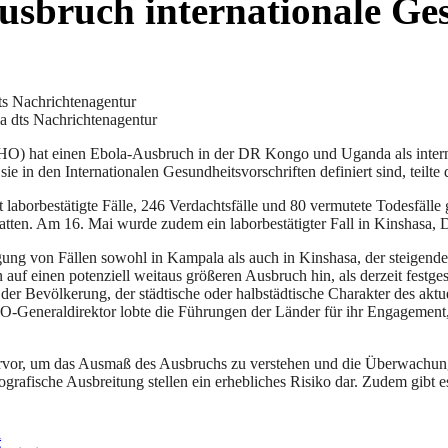
bruch internationale Ges
a dts Nachrichtenagentur
HO) hat einen Ebola-Ausbruch in der DR Kongo und Uganda als internat
sie in den Internationalen Gesundheitsvorschriften definiert sind, teilt
laborbestätigte Fälle, 246 Verdachtsfälle und 80 vermutete Todesfäll
atten. Am 16. Mai wurde zudem ein laborbestätigter Fall in Kinshasa,
igung von Fällen sowohl in Kampala als auch in Kinshasa, der steigend
auf einen potenziell weitaus größeren Ausbruch hin, als derzeit festg
t der Bevölkerung, der städtische oder halbstädtische Charakter des ak
WHO-Generaldirektor lobte die Führungen der Länder für ihr Engagem
vor, um das Ausmaß des Ausbruchs zu verstehen und die Überwachung
eografische Ausbreitung stellen ein erhebliches Risiko dar. Zudem gibt 
l