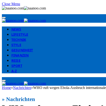
Close Menu
NEWS
LIFESTYLE
TECHNIK
STYLE
GESUNDHEIT
FINANZEN
REISE
SPORT
A-Z
Home
»
Nachrichten
»
WHO ruft wegen Ebola-Ausbruch internationale
»
Nachrichten