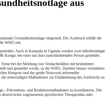
undheitsnotlage aus
ionale Gesundheitsnotlage eingestuft. Der Ausbruch erfülle die
e die WHO mit.
e gemeldet. Auch in Kampala in Uganda wurden zwei laborbestätigte
 DR Kongo, bei einer aus Ituri zurückkehrenden Person gemeldet.
e Trend bei der Meldung von Verdachtsfällen mit bestimmten
estellt und gemeldet werde, so die WHO. Darüber hinaus verstärkten
tuellen Hotspots und das große Netzwerk informeller
ent, die notwendigen Maßnahmen zur Eindämmung des Ausbruchs zu
s-, Präventions- und Reaktionsmaßnahmen zu koordinieren. Die
es derzeit keine zugelassenen spezifischen Therapeutika oder