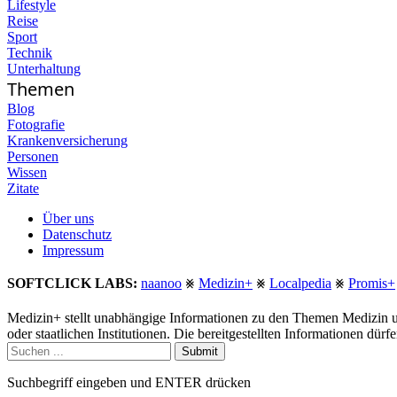
Lifestyle
Reise
Sport
Technik
Unterhaltung
Themen
Blog
Fotografie
Krankenversicherung
Personen
Wissen
Zitate
Über uns
Datenschutz
Impressum
SOFTCLICK LABS:
naanoo
⨳
Medizin+
⨳
Localpedia
⨳
Promis+
Medizin+ stellt unabhängige Informationen zu den Themen Medizin u
oder staatlichen Institutionen. Die bereitgestellten Informationen dür
Submit
Suchbegriff eingeben und ENTER drücken