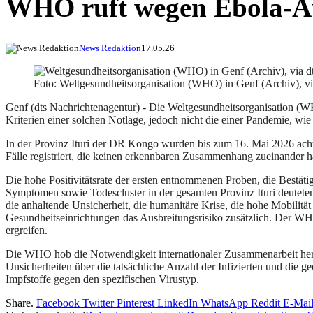
WHO ruft wegen Ebola-Aus
News Redaktion
17.05.26
Foto: Weltgesundheitsorganisation (WHO) in Genf (Archiv), vi
Genf (dts Nachrichtenagentur) - Die Weltgesundheitsorganisation (W
Kriterien einer solchen Notlage, jedoch nicht die einer Pandemie, wie 
In der Provinz Ituri der DR Kongo wurden bis zum 16. Mai 2026 acht 
Fälle registriert, die keinen erkennbaren Zusammenhang zueinander h
Die hohe Positivitätsrate der ersten entnommenen Proben, die Bestät
Symptomen sowie Todescluster in der gesamten Provinz Ituri deuteten 
die anhaltende Unsicherheit, die humanitäre Krise, die hohe Mobilitä
Gesundheitseinrichtungen das Ausbreitungsrisiko zusätzlich. Der 
ergreifen.
Die WHO hob die Notwendigkeit internationaler Zusammenarbeit her
Unsicherheiten über die tatsächliche Anzahl der Infizierten und die g
Impfstoffe gegen den spezifischen Virustyp.
Share.
Facebook
Twitter
Pinterest
LinkedIn
WhatsApp
Reddit
E-Mai