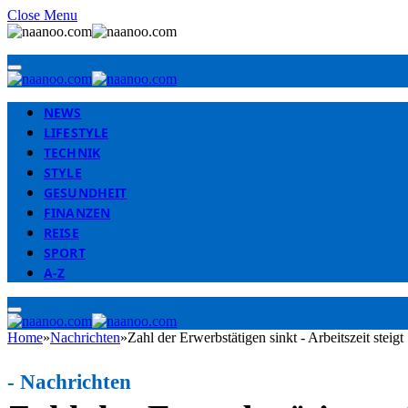
Close Menu
NEWS
LIFESTYLE
TECHNIK
STYLE
GESUNDHEIT
FINANZEN
REISE
SPORT
A-Z
Home
»
Nachrichten
»
Zahl der Erwerbstätigen sinkt - Arbeitszeit steigt
-
Nachrichten