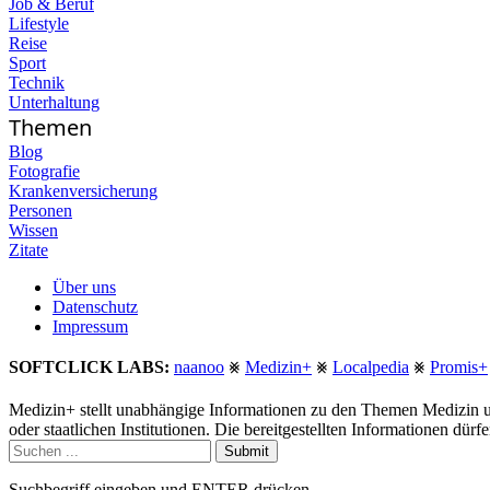
Job & Beruf
Lifestyle
Reise
Sport
Technik
Unterhaltung
Themen
Blog
Fotografie
Krankenversicherung
Personen
Wissen
Zitate
Über uns
Datenschutz
Impressum
SOFTCLICK LABS:
naanoo
⨳
Medizin+
⨳
Localpedia
⨳
Promis+
Medizin+ stellt unabhängige Informationen zu den Themen Medizin u
oder staatlichen Institutionen. Die bereitgestellten Informationen dür
Submit
Suchbegriff eingeben und ENTER drücken