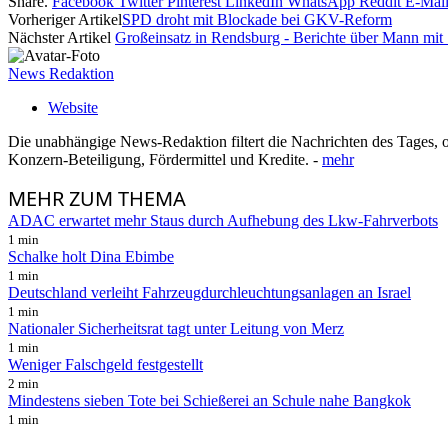
Share.
Facebook
Twitter
Pinterest
LinkedIn
WhatsApp
Reddit
E-Mai
Vorheriger Artikel
SPD droht mit Blockade bei GKV-Reform
Nächster Artikel
Großeinsatz in Rendsburg - Berichte über Mann mit
News Redaktion
Website
Die unabhängige News-Redaktion filtert die Nachrichten des Tages, o
Konzern-Beteiligung, Fördermittel und Kredite. -
mehr
MEHR
ZUM THEMA
ADAC erwartet mehr Staus durch Aufhebung des Lkw-Fahrverbots
1 min
Schalke holt Dina Ebimbe
1 min
Deutschland verleiht Fahrzeugdurchleuchtungsanlagen an Israel
1 min
Nationaler Sicherheitsrat tagt unter Leitung von Merz
1 min
Weniger Falschgeld festgestellt
2 min
Mindestens sieben Tote bei Schießerei an Schule nahe Bangkok
1 min