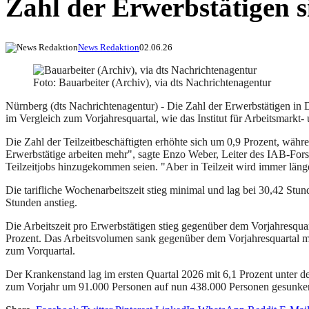
Zahl der Erwerbstätigen si
News Redaktion
02.06.26
Foto: Bauarbeiter (Archiv), via dts Nachrichtenagentur
Nürnberg (dts Nachrichtenagentur) - Die Zahl der Erwerbstätigen in 
im Vergleich zum Vorjahresquartal, wie das Institut für Arbeitsmarkt
Die Zahl der Teilzeitbeschäftigten erhöhte sich um 0,9 Prozent, währ
Erwerbstätige arbeiten mehr", sagte Enzo Weber, Leiter des IAB-For
Teilzeitjobs hinzugekommen seien. "Aber in Teilzeit wird immer länge
Die tarifliche Wochenarbeitszeit stieg minimal und lag bei 30,42 Stun
Stunden anstieg.
Die Arbeitszeit pro Erwerbstätigen stieg gegenüber dem Vorjahresqua
Prozent. Das Arbeitsvolumen sank gegenüber dem Vorjahresquartal mi
zum Vorquartal.
Der Krankenstand lag im ersten Quartal 2026 mit 6,1 Prozent unter d
zum Vorjahr um 91.000 Personen auf nun 438.000 Personen gesunke