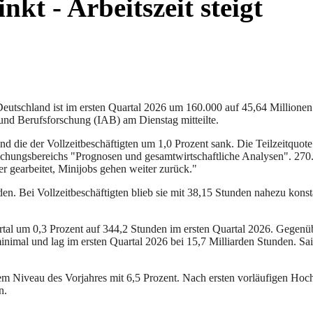
nkt - Arbeitszeit steigt
Deutschland ist im ersten Quartal 2026 um 160.000 auf 45,64 Millionen 
- und Berufsforschung (IAB) am Dienstag mitteilte.
end die der Vollzeitbeschäftigten um 1,0 Prozent sank. Die Teilzeitquot
schungsbereichs "Prognosen und gesamtwirtschaftliche Analysen". 270.
r gearbeitet, Minijobs gehen weiter zurück."
den. Bei Vollzeitbeschäftigten blieb sie mit 38,15 Stunden nahezu kons
rtal um 0,3 Prozent auf 344,2 Stunden im ersten Quartal 2026. Gegenüb
nimal und lag im ersten Quartal 2026 bei 15,7 Milliarden Stunden. Sai
em Niveau des Vorjahres mit 6,5 Prozent. Nach ersten vorläufigen Hoch
n.