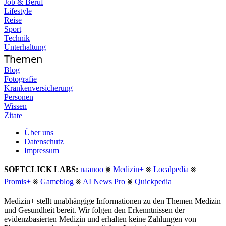
Job & Beruf
Lifestyle
Reise
Sport
Technik
Unterhaltung
Themen
Blog
Fotografie
Krankenversicherung
Personen
Wissen
Zitate
Über uns
Datenschutz
Impressum
SOFTCLICK LABS:
naanoo
⨳
Medizin+
⨳
Localpedia
⨳
Promis+
⨳
Gameblog
⨳
AI News Pro
⨳
Quickpedia
Medizin+ stellt unabhängige Informationen zu den Themen Medizin
und Gesundheit bereit. Wir folgen den Erkenntnissen der
evidenzbasierten Medizin und erhalten keine Zahlungen von