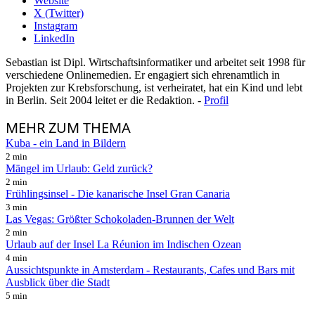
Website
X (Twitter)
Instagram
LinkedIn
Sebastian ist Dipl. Wirtschaftsinformatiker und arbeitet seit 1998 für
verschiedene Onlinemedien. Er engagiert sich ehrenamtlich in
Projekten zur Krebsforschung, ist verheiratet, hat ein Kind und lebt
in Berlin. Seit 2004 leitet er die Redaktion. -
Profil
MEHR
ZUM THEMA
Kuba - ein Land in Bildern
2 min
Mängel im Urlaub: Geld zurück?
2 min
Frühlingsinsel - Die kanarische Insel Gran Canaria
3 min
Las Vegas: Größter Schokoladen-Brunnen der Welt
2 min
Urlaub auf der Insel La Réunion im Indischen Ozean
4 min
Aussichtspunkte in Amsterdam - Restaurants, Cafes und Bars mit
Ausblick über die Stadt
5 min