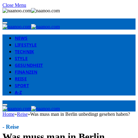
Close Menu
NEWS
LIFESTYLE
TECHNIK
STYLE
GESUNDHEIT
FINANZEN
REISE
SPORT
A-Z
Home
»
Reise
»
Was muss man in Berlin unbedingt gesehen haben?
-
Reise
Was muss man in Berlin