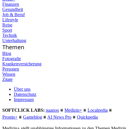
Finanzen
Gesundheit
Job & Beruf
Lifestyle
Reise
Sport
Technik
Unterhaltung
Themen
Blog
Fotografie
Krankenversicherung
Personen
Wissen
Zitate
Über uns
Datenschutz
Impressum
SOFTCLICK LABS:
naanoo
⨳
Medizin+
⨳
Localpedia
⨳
Promis+
⨳
Gameblog
⨳
AI News Pro
⨳
Quickpedia
Medizin+ stellt unabhängige Informationen zu den Themen Medizin