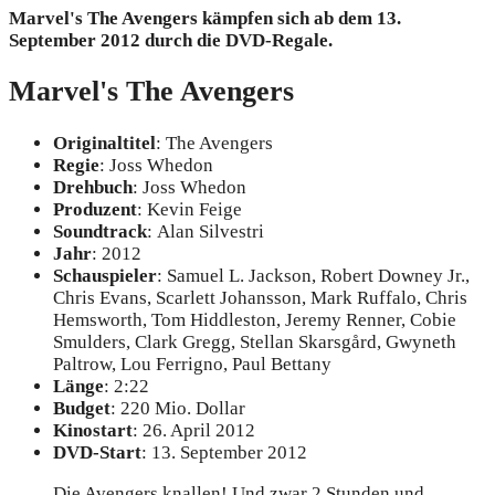
Marvel's The Avengers kämpfen sich ab dem 13.
September 2012 durch die DVD-Regale.
Marvel's The Avengers
Originaltitel
: The Avengers
Regie
: Joss Whedon
Drehbuch
: Joss Whedon
Produzent
: Kevin Feige
Soundtrack
: Alan Silvestri
Jahr
: 2012
Schauspieler
: Samuel L. Jackson, Robert Downey Jr.,
Chris Evans, Scarlett Johansson, Mark Ruffalo, Chris
Hemsworth, Tom Hiddleston, Jeremy Renner, Cobie
Smulders, Clark Gregg, Stellan Skarsgård, Gwyneth
Paltrow, Lou Ferrigno, Paul Bettany
Länge
: 2:22
Budget
: 220 Mio. Dollar
Kinostart
: 26. April 2012
DVD-Start
: 13. September 2012
Die Avengers knallen! Und zwar 2 Stunden und