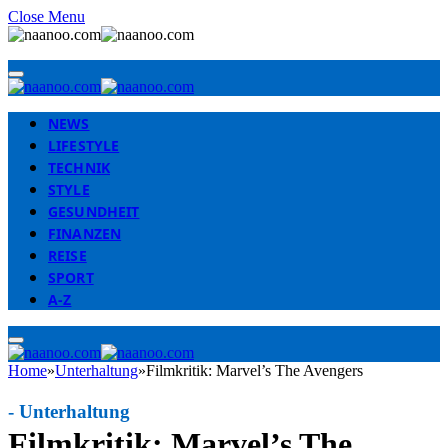
Close Menu
NEWS
LIFESTYLE
TECHNIK
STYLE
GESUNDHEIT
FINANZEN
REISE
SPORT
A-Z
Home
»
Unterhaltung
»
Filmkritik: Marvel’s The Avengers
-
Unterhaltung
Filmkritik: Marvel’s The