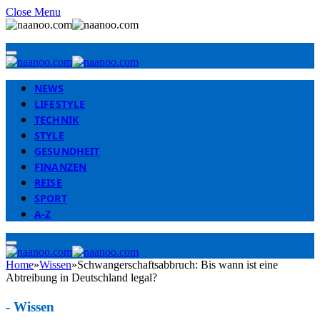
Close Menu
NEWS
LIFESTYLE
TECHNIK
STYLE
GESUNDHEIT
FINANZEN
REISE
SPORT
A-Z
Home
»
Wissen
»
Schwangerschaftsabbruch: Bis wann ist eine
Abtreibung in Deutschland legal?
-
Wissen