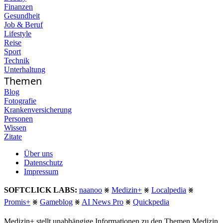
Finanzen
Gesundheit
Job & Beruf
Lifestyle
Reise
Sport
Technik
Unterhaltung
Themen
Blog
Fotografie
Krankenversicherung
Personen
Wissen
Zitate
Über uns
Datenschutz
Impressum
SOFTCLICK LABS:
naanoo
⨳
Medizin+
⨳
Localpedia
⨳
Promis+
⨳
Gameblog
⨳
AI News Pro
⨳
Quickpedia
Medizin+ stellt unabhängige Informationen zu den Themen Medizin