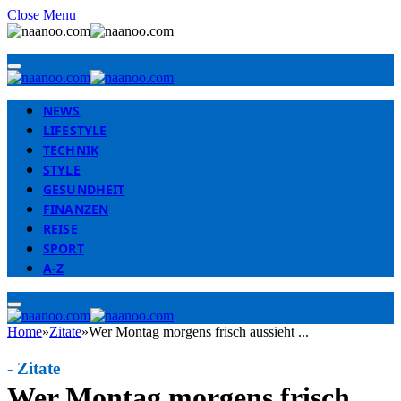
Close Menu
NEWS
LIFESTYLE
TECHNIK
STYLE
GESUNDHEIT
FINANZEN
REISE
SPORT
A-Z
Home
»
Zitate
»
Wer Montag morgens frisch aussieht ...
-
Zitate
Wer Montag morgens frisch