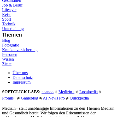
Gesundheit
Job & Beruf
Lifestyle
Reise
Sport
Technik
Unterhaltung
Themen
Blog
Fotografie
Krankenversicherung
Personen
Wissen
Zitate
Über uns
Datenschutz
Impressum
SOFTCLICK LABS:
naanoo
⨳
Medizin+
⨳
Localpedia
⨳
Promis+
⨳
Gameblog
⨳
AI News Pro
⨳
Quickpedia
Medizin+ stellt unabhängige Informationen zu den Themen Medizin
und Gesundheit bereit. Wir folgen den Erkenntnissen der