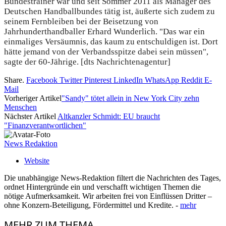
Bundestrainer war und seit Sommer 2011 als Manager des
Deutschen Handballbundes tätig ist, äußerte sich zudem zu
seinem Fernbleiben bei der Beisetzung von
Jahrhunderthandballer Erhard Wunderlich. "Das war ein
einmaliges Versäumnis, das kaum zu entschuldigen ist. Dort
hätte jemand von der Verbandsspitze dabei sein müssen",
sagte der 60-Jährige. [dts Nachrichtenagentur]
Share.
Facebook
Twitter
Pinterest
LinkedIn
WhatsApp
Reddit
E-
Mail
Vorheriger Artikel
"Sandy" tötet allein in New York City zehn
Menschen
Nächster Artikel
Altkanzler Schmidt: EU braucht
"Finanzverantwortlichen"
News Redaktion
Website
Die unabhängige News-Redaktion filtert die Nachrichten des Tages,
ordnet Hintergründe ein und verschafft wichtigen Themen die
nötige Aufmerksamkeit. Wir arbeiten frei von Einflüssen Dritter –
ohne Konzern-Beteiligung, Fördermittel und Kredite. -
mehr
MEHR
ZUM THEMA