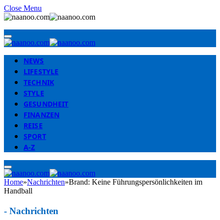
Close Menu
NEWS
LIFESTYLE
TECHNIK
STYLE
GESUNDHEIT
FINANZEN
REISE
SPORT
A-Z
Home
»
Nachrichten
»
Brand: Keine Führungspersönlichkeiten im
Handball
-
Nachrichten