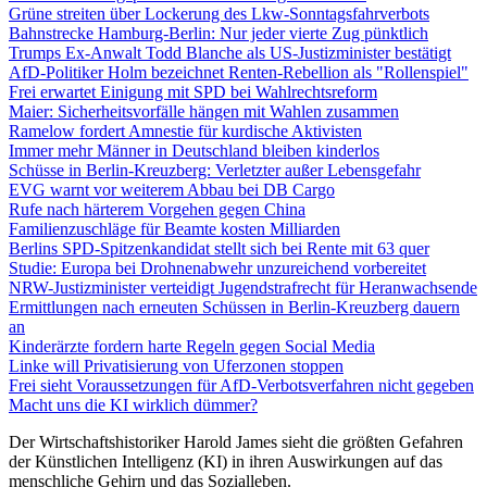
Grüne streiten über Lockerung des Lkw-Sonntagsfahrverbots
Bahnstrecke Hamburg-Berlin: Nur jeder vierte Zug pünktlich
Trumps Ex-Anwalt Todd Blanche als US-Justizminister bestätigt
AfD-Politiker Holm bezeichnet Renten-Rebellion als "Rollenspiel"
Frei erwartet Einigung mit SPD bei Wahlrechtsreform
Maier: Sicherheitsvorfälle hängen mit Wahlen zusammen
Ramelow fordert Amnestie für kurdische Aktivisten
Immer mehr Männer in Deutschland bleiben kinderlos
Schüsse in Berlin-Kreuzberg: Verletzter außer Lebensgefahr
EVG warnt vor weiterem Abbau bei DB Cargo
Rufe nach härterem Vorgehen gegen China
Familienzuschläge für Beamte kosten Milliarden
Berlins SPD-Spitzenkandidat stellt sich bei Rente mit 63 quer
Studie: Europa bei Drohnenabwehr unzureichend vorbereitet
NRW-Justizminister verteidigt Jugendstrafrecht für Heranwachsende
Ermittlungen nach erneuten Schüssen in Berlin-Kreuzberg dauern
an
Kinderärzte fordern harte Regeln gegen Social Media
Linke will Privatisierung von Uferzonen stoppen
Frei sieht Voraussetzungen für AfD-Verbotsverfahren nicht gegeben
Macht uns die KI wirklich dümmer?
Der Wirtschaftshistoriker Harold James sieht die größten Gefahren
der Künstlichen Intelligenz (KI) in ihren Auswirkungen auf das
menschliche Gehirn und das Sozialleben.