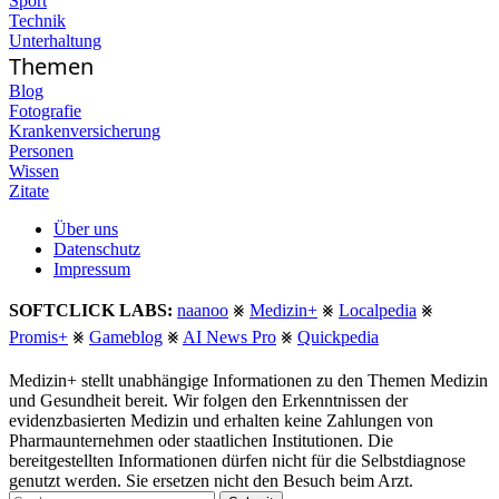
Sport
Technik
Unterhaltung
Themen
Blog
Fotografie
Krankenversicherung
Personen
Wissen
Zitate
Über uns
Datenschutz
Impressum
SOFTCLICK LABS:
naanoo
⨳
Medizin+
⨳
Localpedia
⨳
Promis+
⨳
Gameblog
⨳
AI News Pro
⨳
Quickpedia
Medizin+ stellt unabhängige Informationen zu den Themen Medizin
und Gesundheit bereit. Wir folgen den Erkenntnissen der
evidenzbasierten Medizin und erhalten keine Zahlungen von
Pharmaunternehmen oder staatlichen Institutionen. Die
bereitgestellten Informationen dürfen nicht für die Selbstdiagnose
genutzt werden. Sie ersetzen nicht den Besuch beim Arzt.