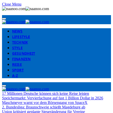
Close Menu
NEWS
LIFESTYLE
TECHNIK
STYLE
GESUNDHEIT
FINANZEN
REISE
SPORT
A-Z
17 Millionen Deutsche können sich keine Reise leisten
Speichermarkt: Vervierfachung auf fast 1 Billion Dollar in 2026
Maschmeyer warnt vor dem Börsengang von SpaceX
2. Bundesliga: Braunschweig schießt Magdeburg ab
Union kritisiert geplante Steueränderung für Vereine