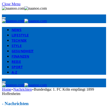
Close Menu
NEWS
LIFESTYLE
TECHNIK
STYLE
GESUNDHEIT
FINANZEN
REISE
SPORT
A-Z
Home
»
Nachrichten
»
Bundesliga: 1. FC Köln empfängt 1899
Hoffenheim
-
Nachrichten