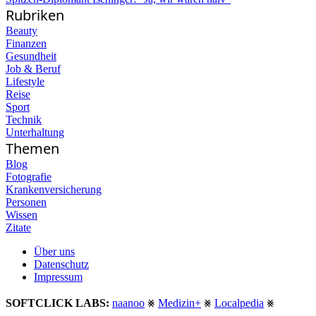
Rubriken
Beauty
Finanzen
Gesundheit
Job & Beruf
Lifestyle
Reise
Sport
Technik
Unterhaltung
Themen
Blog
Fotografie
Krankenversicherung
Personen
Wissen
Zitate
Über uns
Datenschutz
Impressum
SOFTCLICK LABS:
naanoo
⨳
Medizin+
⨳
Localpedia
⨳