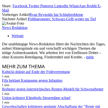
Share.
Facebook
Twitter
Pinterest
LinkedIn
WhatsApp
Reddit
E-
Mail
Vorheriger Artikel
Ryan Reynolds hat Schlafprobleme
Nächster Artikel
Politbarometer: Schwarz-Gelb weiter im Tief
News Redaktion
Website
Die unabhängige News-Redaktion filtert die Nachrichten des Tages,
ordnet Hintergründe ein und verschafft wichtigen Themen die
nötige Aufmerksamkeit. Wir arbeiten frei von Einflüssen Dritter –
ohne Konzern-Beteiligung, Fördermittel und Kredite. -
mehr
MEHR
ZUM THEMA
Kubicki drängt auf Ende der Frühverrentung
1 min
Fifa beklagt Kampagne gegen Infantino
1 min
Bofinger gegen österreichisches Renten-Modell für Schwerarbeiter
1 min
Union kritisiert Klingbeils Steuerpläne scharf
1 min
Gewerkschaften kritisieren geplante Abschaffung der "Rente mit