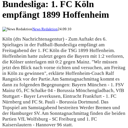
Bundesliga: 1. FC Köln
empfängt 1899 Hoffenheim
News Redaktion
24.09.10
Köln (dts Nachrichtenagentur) - Zum Auftakt des 6.
Spieltages in der Fußball-Bundesliga empfängt am
Freitagabend der 1. FC Köln die TSG 1899 Hoffenheim.
Hoffenheim hatte zuletzt gegen die Bayern mit 1:2 verloren,
die Kölner unterlagen mit 0:2 gegen Mainz. "Wir müssen
jetzt den Blick nach vorne richten und versuchen, am Freitag
in Köln zu gewinnen", erklärte Hoffenheim-Coach Ralf
Rangnick vor der Partie.
Am Samstagnachmittag kommt es
dann zu folgenden Begegnungen: Bayern München - 1. FSV
Mainz 05, FC Schalke 04 - Borussia Mönchengladbach, VfB
Stuttgart - Bayer Leverkusen, Eintracht Frankfurt - 1. FC
Nürnberg und FC St. Pauli - Borussia Dortmund. Das
Topspiel am Samstagabend bestreiten Werder Bremen und
der Hamburger SV. Am Sonntagnachmittag finden die beiden
Partien VfL Wolfsburg - SC Freiburg und 1. FC
Kaiserslautern - Hannover 96 statt.