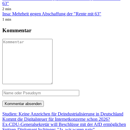
63"
2 min
Insa: Mehrheit gegen Abschaffung der "Rente mit 63"
1 min
Kommentar
Studien: Keine Anzeichen für Deindustrialisierung in Deutschland
Kommt die Digitalsteuer für Internetkonzerne schon 2026?
Ex-CDU-Generalsekretär will Beschlüsse mit der AfD ermöglichen
Spitzen-Diplomant Ischinger: "Ja, wir waren naiv"