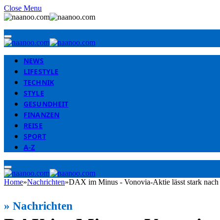
Close Menu
NEWS
LIFESTYLE
TECHNIK
STYLE
GESUNDHEIT
FINANZEN
REISE
SPORT
A-Z
Home
»
Nachrichten
»
DAX im Minus - Vonovia-Aktie lässt stark nach
»
Nachrichten