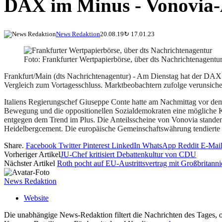
DAX im Minus - Vonovia-A
News Redaktion
20.08.19
↻
17.01.23
Foto: Frankfurter Wertpapierbörse, über dts Nachrichtenagentu
Frankfurt/Main (dts Nachrichtenagentur) - Am Dienstag hat der DAX
Vergleich zum Vortagesschluss. Marktbeobachtern zufolge verunsichert
Italiens Regierungschef Giuseppe Conte hatte am Nachmittag vor dem 
Bewegung und die oppositionellen Sozialdemokraten eine mögliche Ko
entgegen dem Trend im Plus. Die Anteilsscheine von Vonovia standen
Heidelbergcement. Die europäische Gemeinschaftswährung tendierte 
Share.
Facebook
Twitter
Pinterest
LinkedIn
WhatsApp
Reddit
E-Mai
Vorheriger Artikel
JU-Chef kritisiert Debattenkultur von CDU
Nächster Artikel
Roth pocht auf EU-Austrittsvertrag mit Großbritanni
News Redaktion
Website
Die unabhängige News-Redaktion filtert die Nachrichten des Tages, o