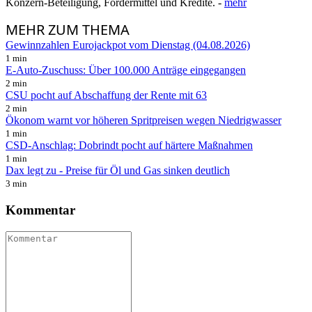
Konzern-Beteiligung, Fördermittel und Kredite. -
mehr
MEHR
ZUM THEMA
Gewinnzahlen Eurojackpot vom Dienstag (04.08.2026)
1 min
E-Auto-Zuschuss: Über 100.000 Anträge eingegangen
2 min
CSU pocht auf Abschaffung der Rente mit 63
2 min
Ökonom warnt vor höheren Spritpreisen wegen Niedrigwasser
1 min
CSD-Anschlag: Dobrindt pocht auf härtere Maßnahmen
1 min
Dax legt zu - Preise für Öl und Gas sinken deutlich
3 min
Kommentar