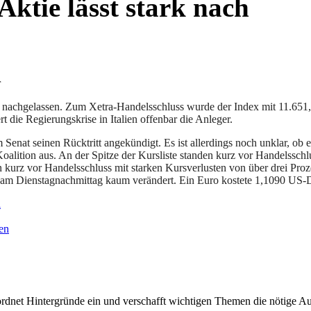
ktie lässt stark nach
r
 nachgelassen. Zum Xetra-Handelsschluss wurde der Index mit 11.651,
 die Regierungskrise in Italien offenbar die Anleger.
Senat seinen Rücktritt angekündigt. Es ist allerdings noch unklar, ob
alition aus. An der Spitze der Kursliste standen kurz vor Handelsschl
 kurz vor Handelsschluss mit starken Kursverlusten von über drei Pro
am Dienstagnachmittag kaum verändert. Ein Euro kostete 1,1090 US-Do
l
en
rdnet Hintergründe ein und verschafft wichtigen Themen die nötige Auf