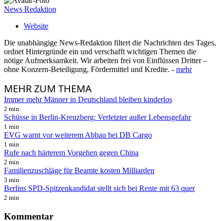
News Redaktion
Website
Die unabhängige News-Redaktion filtert die Nachrichten des Tages,
ordnet Hintergründe ein und verschafft wichtigen Themen die
nötige Aufmerksamkeit. Wir arbeiten frei von Einflüssen Dritter –
ohne Konzern-Beteiligung, Fördermittel und Kredite. -
mehr
MEHR
ZUM THEMA
Immer mehr Männer in Deutschland bleiben kinderlos
2 min
Schüsse in Berlin-Kreuzberg: Verletzter außer Lebensgefahr
1 min
EVG warnt vor weiterem Abbau bei DB Cargo
1 min
Rufe nach härterem Vorgehen gegen China
2 min
Familienzuschläge für Beamte kosten Milliarden
3 min
Berlins SPD-Spitzenkandidat stellt sich bei Rente mit 63 quer
2 min
Kommentar