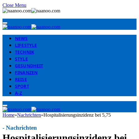
Close Menu
NEWS
LIFESTYLE
TECHNIK
STYLE
GESUNDHEIT
FINANZEN
REISE
SPORT
A-Z
Home
»
Nachrichten
»
Hospitalisierungsinzidenz bei 5,75
-
Nachrichten
Hospitalisierungsinzidenz bei