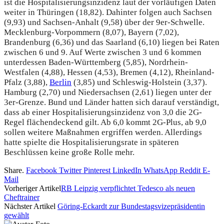
ist die Hospitalisierungsinzidenz laut der vorläufigen Daten
weiter in Thüringen (18,82). Dahinter folgen auch Sachsen
(9,93) und Sachsen-Anhalt (9,58) über der 9er-Schwelle.
Mecklenburg-Vorpommern (8,07), Bayern (7,02),
Brandenburg (6,36) und das Saarland (6,10) liegen bei Raten
zwischen 6 und 9. Auf Werte zwischen 3 und 6 kommen
unterdessen Baden-Württemberg (5,85), Nordrhein-
Westfalen (4,88), Hessen (4,53), Bremen (4,12), Rheinland-
Pfalz (3,88),
Berlin
(3,85) und Schleswig-Holstein (3,37).
Hamburg (2,70) und Niedersachsen (2,61) liegen unter der
3er-Grenze. Bund und Länder hatten sich darauf verständigt,
dass ab einer Hospitalisierungsinzidenz von 3,0 die 2G-
Regel flächendeckend gilt. Ab 6,0 kommt 2G-Plus, ab 9,0
sollen weitere Maßnahmen ergriffen werden. Allerdings
hatte spielte die Hospitalisierungsrate in späteren
Beschlüssen keine große Rolle mehr.
Share.
Facebook
Twitter
Pinterest
LinkedIn
WhatsApp
Reddit
E-
Mail
Vorheriger Artikel
RB Leipzig verpflichtet Tedesco als neuen
Cheftrainer
Nächster Artikel
Göring-Eckardt zur Bundestagsvizepräsidentin
gewählt