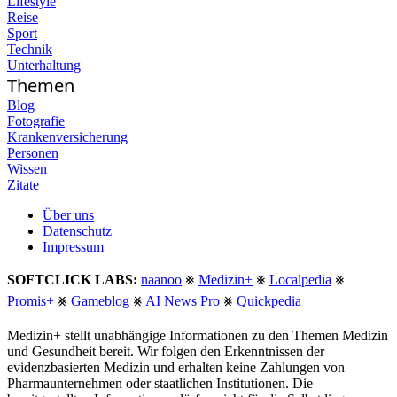
Lifestyle
Reise
Sport
Technik
Unterhaltung
Themen
Blog
Fotografie
Krankenversicherung
Personen
Wissen
Zitate
Über uns
Datenschutz
Impressum
SOFTCLICK LABS:
naanoo
⨳
Medizin+
⨳
Localpedia
⨳
Promis+
⨳
Gameblog
⨳
AI News Pro
⨳
Quickpedia
Medizin+ stellt unabhängige Informationen zu den Themen Medizin
und Gesundheit bereit. Wir folgen den Erkenntnissen der
evidenzbasierten Medizin und erhalten keine Zahlungen von
Pharmaunternehmen oder staatlichen Institutionen. Die