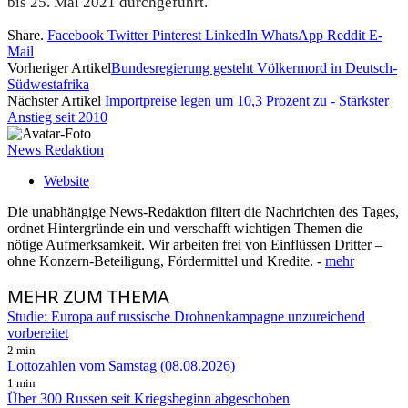
bis 25. Mai 2021 durchgeführt.
Share.
Facebook
Twitter
Pinterest
LinkedIn
WhatsApp
Reddit
E-
Mail
Vorheriger Artikel
Bundesregierung gesteht Völkermord in Deutsch-
Südwestafrika
Nächster Artikel
Importpreise legen um 10,3 Prozent zu - Stärkster
Anstieg seit 2010
News Redaktion
Website
Die unabhängige News-Redaktion filtert die Nachrichten des Tages,
ordnet Hintergründe ein und verschafft wichtigen Themen die
nötige Aufmerksamkeit. Wir arbeiten frei von Einflüssen Dritter –
ohne Konzern-Beteiligung, Fördermittel und Kredite. -
mehr
MEHR
ZUM THEMA
Studie: Europa auf russische Drohnenkampagne unzureichend
vorbereitet
2 min
Lottozahlen vom Samstag (08.08.2026)
1 min
Über 300 Russen seit Kriegsbeginn abgeschoben