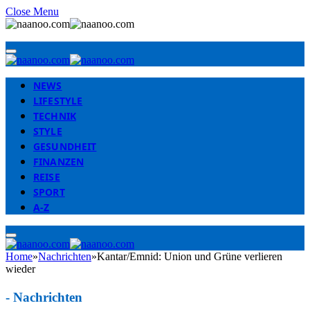
Close Menu
NEWS
LIFESTYLE
TECHNIK
STYLE
GESUNDHEIT
FINANZEN
REISE
SPORT
A-Z
Home
»
Nachrichten
»
Kantar/Emnid: Union und Grüne verlieren
wieder
-
Nachrichten