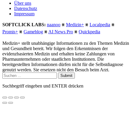
Über uns
Datenschutz
Impressum
SOFTCLICK LABS:
naanoo
⨳
Medizin+
⨳
Localpedia
⨳
Promis+
⨳
Gameblog
⨳
AI News Pro
⨳
Quickpedia
Medizin+ stellt unabhängige Informationen zu den Themen Medizin
und Gesundheit bereit. Wir folgen den Erkenntnissen der
evidenzbasierten Medizin und erhalten keine Zahlungen von
Pharmaunternehmen oder staatlichen Institutionen. Die
bereitgestellten Informationen dürfen nicht für die Selbstdiagnose
genutzt werden. Sie ersetzen nicht den Besuch beim Arzt.
Submit
Suchbegriff eingeben und ENTER drücken