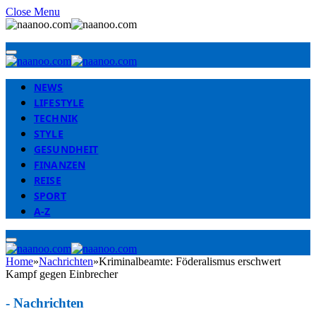
Close Menu
NEWS
LIFESTYLE
TECHNIK
STYLE
GESUNDHEIT
FINANZEN
REISE
SPORT
A-Z
Home
»
Nachrichten
»
Kriminalbeamte: Föderalismus erschwert
Kampf gegen Einbrecher
-
Nachrichten