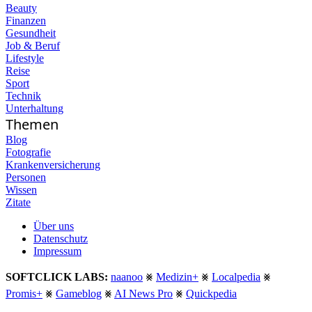
Beauty
Finanzen
Gesundheit
Job & Beruf
Lifestyle
Reise
Sport
Technik
Unterhaltung
Themen
Blog
Fotografie
Krankenversicherung
Personen
Wissen
Zitate
Über uns
Datenschutz
Impressum
SOFTCLICK LABS:
naanoo
⨳
Medizin+
⨳
Localpedia
⨳
Promis+
⨳
Gameblog
⨳
AI News Pro
⨳
Quickpedia