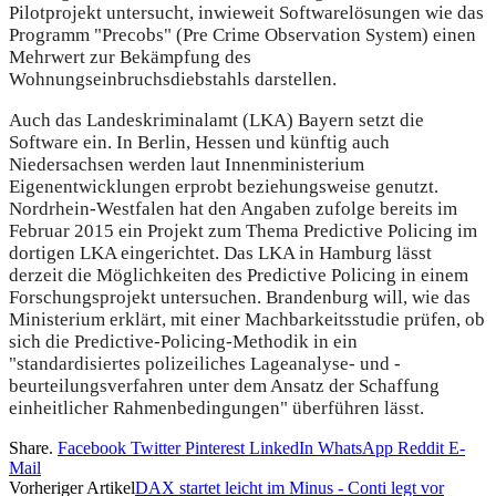
Pilotprojekt untersucht, inwieweit Softwarelösungen wie das
Programm "Precobs" (Pre Crime Observation System) einen
Mehrwert zur Bekämpfung des
Wohnungseinbruchsdiebstahls darstellen.
Auch das Landeskriminalamt (LKA) Bayern setzt die
Software ein. In Berlin, Hessen und künftig auch
Niedersachsen werden laut Innenministerium
Eigenentwicklungen erprobt beziehungsweise genutzt.
Nordrhein-Westfalen hat den Angaben zufolge bereits im
Februar 2015 ein Projekt zum Thema Predictive Policing im
dortigen LKA eingerichtet. Das LKA in Hamburg lässt
derzeit die Möglichkeiten des Predictive Policing in einem
Forschungsprojekt untersuchen. Brandenburg will, wie das
Ministerium erklärt, mit einer Machbarkeitsstudie prüfen, ob
sich die Predictive-Policing-Methodik in ein
"standardisiertes polizeiliches Lageanalyse- und -
beurteilungsverfahren unter dem Ansatz der Schaffung
einheitlicher Rahmenbedingungen" überführen lässt.
Share.
Facebook
Twitter
Pinterest
LinkedIn
WhatsApp
Reddit
E-
Mail
Vorheriger Artikel
DAX startet leicht im Minus - Conti legt vor