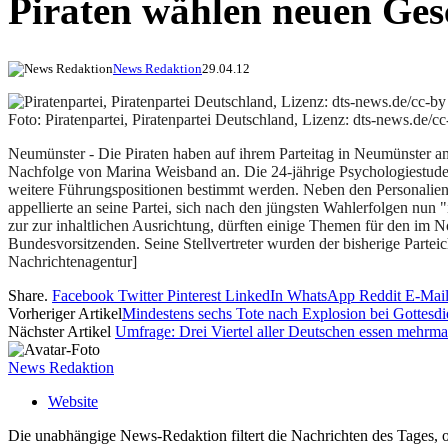
Piraten wählen neuen Ges
News Redaktion
29.04.12
Foto: Piratenpartei, Piratenpartei Deutschland, Lizenz: dts-news.de/c
Neumünster - Die Piraten haben auf ihrem Parteitag in Neumünster am
Nachfolge von Marina Weisband an. Die 24-jährige Psychologiestudent
weitere Führungspositionen bestimmt werden. Neben den Personalien 
appellierte an seine Partei, sich nach den jüngsten Wahlerfolgen nun
zur zur inhaltlichen Ausrichtung, dürften einige Themen für den im
Bundesvorsitzenden. Seine Stellvertreter wurden der bisherige Parte
Nachrichtenagentur]
Share.
Facebook
Twitter
Pinterest
LinkedIn
WhatsApp
Reddit
E-Mai
Vorheriger Artikel
Mindestens sechs Tote nach Explosion bei Gottesdie
Nächster Artikel
Umfrage: Drei Viertel aller Deutschen essen mehrma
News Redaktion
Website
Die unabhängige News-Redaktion filtert die Nachrichten des Tages, o