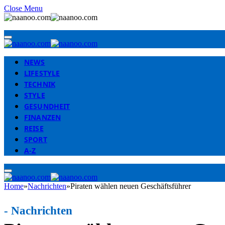
Close Menu
NEWS
LIFESTYLE
TECHNIK
STYLE
GESUNDHEIT
FINANZEN
REISE
SPORT
A-Z
Home
»
Nachrichten
»
Piraten wählen neuen Geschäftsführer
-
Nachrichten