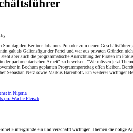
chäftsführer
c-by
 Sonntag den Berliner Johannes Ponader zum neuen Geschäftsführer gew
in galt als Galionsfigur der Partei und war aus privaten Gründen nicht
steht aber auch die programmatische Ausrichtung der Piraten im Foku
 "in der parlamentarischen Arbeit" zu beweisen. "Wir müssen jetzt Them
 November in Bochum geplanten Programmparteitag offen bleiben. Bere
ichef Sebastian Nerz sowie Markus Barenhoff. Ein weiterer wichtiger B
l
nst in Nigeria
ls pro Woche Fleisch
rdnet Hintergründe ein und verschafft wichtigen Themen die nötige Auf