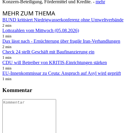
Konzern-Beteiligung, Fördermittel und Kredite. -
mehr
MEHR
ZUM THEMA
BUND kritisiert Niedrigwasserkonferenz ohne Umweltverbände
2 min
Lottozahlen vom Mittwoch (05.08.2026)
1 min
Dax lässt nach - Ernüchterung über fragile Iran-Verhandlungen
2 min
Check 24 stellt Geschäft mit Baufinanzierung ein
1 min
CDU will Betreiber von KRITIS-Einrichtungen stärken
1 min
EU-Innenkommissar zu Ceuta: Anspruch auf Asyl wird geprüft
1 min
Kommentar