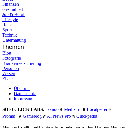
Finanzen
Gesundheit
Job & Beruf
Lifestyle
Reise
Sport
Technik
Unterhaltung
Themen
Blog
Fotografie
Krankenversicherung
Personen
Wissen
Zitate
Über uns
Datenschutz
Impressum
SOFTCLICK LABS:
naanoo
⨳
Medizin+
⨳
Localpedia
⨳
Promis+
⨳
Gameblog
⨳
AI News Pro
⨳
Quickpedia
Medizin+ stellt unabhängige Informationen zu den Themen Medizin