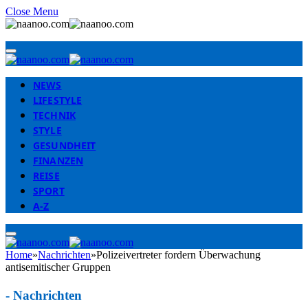
Close Menu
NEWS
LIFESTYLE
TECHNIK
STYLE
GESUNDHEIT
FINANZEN
REISE
SPORT
A-Z
Home
»
Nachrichten
»
Polizeivertreter fordern Überwachung
antisemitischer Gruppen
-
Nachrichten