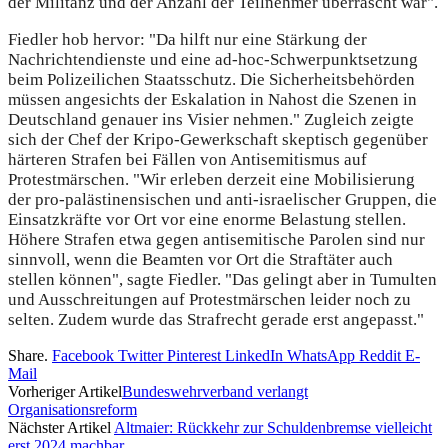
der Militanz und der Anzahl der Teilnehmer überrascht war".
Fiedler hob hervor: "Da hilft nur eine Stärkung der
Nachrichtendienste und eine ad-hoc-Schwerpunktsetzung
beim Polizeilichen Staatsschutz. Die Sicherheitsbehörden
müssen angesichts der Eskalation in Nahost die Szenen in
Deutschland genauer ins Visier nehmen." Zugleich zeigte
sich der Chef der Kripo-Gewerkschaft skeptisch gegenüber
härteren Strafen bei Fällen von Antisemitismus auf
Protestmärschen. "Wir erleben derzeit eine Mobilisierung
der pro-palästinensischen und anti-israelischer Gruppen, die
Einsatzkräfte vor Ort vor eine enorme Belastung stellen.
Höhere Strafen etwa gegen antisemitische Parolen sind nur
sinnvoll, wenn die Beamten vor Ort die Straftäter auch
stellen können", sagte Fiedler. "Das gelingt aber in Tumulten
und Ausschreitungen auf Protestmärschen leider noch zu
selten. Zudem wurde das Strafrecht gerade erst angepasst."
Share.
Facebook
Twitter
Pinterest
LinkedIn
WhatsApp
Reddit
E-
Mail
Vorheriger Artikel
Bundeswehrverband verlangt
Organisationsreform
Nächster Artikel
Altmaier: Rückkehr zur Schuldenbremse vielleicht
erst 2024 machbar