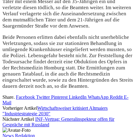
Täter mit einem Messer auf den 35-Jährigen ein und
verletzte diesen tödlich, so die Beamten weiter. Im weiteren
Verlauf verlagerte sich die Auseinandersetzung zwischen
dem mutmaßlichen Täter und dem 21-Jährigen auf die
Saargemünder Straße vor dem Anwesen.
Beide Personen erlitten dabei ebenfalls nicht unerhebliche
Verletzungen, sodass sie zur stationären Behandlung in
umliegende Krankenhäuser eingeliefert werden mussten, so
die Polizei. Lebensgefahr besteht nicht. Zur Feststellung der
Todesursache findet derzeit eine Obduktion des Opfers in
der Rechtsmedizin Homburg statt. Die Ermittlungen zum
genauen Tatablauf, in die auch die Rechtsmedizin
eingeschaltet wurde, sowie zu den Hintergründen des Streits
dauern derzeit noch an, so die Beamten.
Share.
Facebook
Twitter
Pinterest
LinkedIn
WhatsApp
Reddit
E-
Mail
Vorheriger Artikel
Wirtschaftsweiser kritisiert Altmaiers
"Industriestrategie 2030"
Nächster Artikel
INF-Vertrag: Generalinspekteur offen für
Gespräche mit Russland
News Redaktion