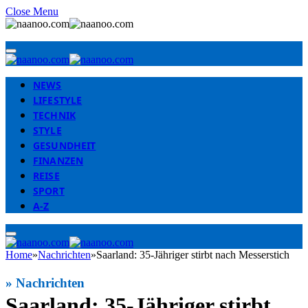
Close Menu
NEWS
LIFESTYLE
TECHNIK
STYLE
GESUNDHEIT
FINANZEN
REISE
SPORT
A-Z
Home
»
Nachrichten
»
Saarland: 35-Jähriger stirbt nach Messerstich
»
Nachrichten
Saarland: 35-Jähriger stirbt