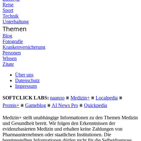
Reise
Sport
Technik
Unterhaltung
Themen
Blog
Fotografie
Krankenversicherung
Personen
Wissen
Zitate
Über uns
Datenschutz
Impressum
SOFTCLICK LABS:
naanoo
⨳
Medizin+
⨳
Localpedia
⨳
Promis+
⨳
Gameblog
⨳
AI News Pro
⨳
Quickpedia
Medizin+ stellt unabhängige Informationen zu den Themen Medizin
und Gesundheit bereit. Wir folgen den Erkenntnissen der
evidenzbasierten Medizin und erhalten keine Zahlungen von
Pharmaunternehmen oder staatlichen Institutionen. Die
bereitgestellten Informationen dürfen nicht für die Selbstdiagnose