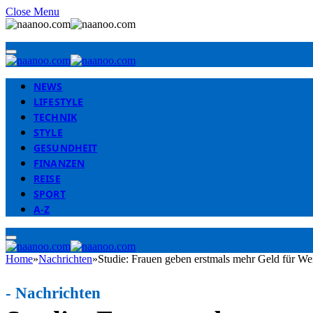
Close Menu
NEWS
LIFESTYLE
TECHNIK
STYLE
GESUNDHEIT
FINANZEN
REISE
SPORT
A-Z
Home
»
Nachrichten
»
Studie: Frauen geben erstmals mehr Geld für W
-
Nachrichten