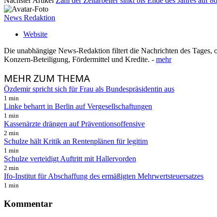
Nächster Artikel
Zahl der Zeitarbeiter sinkt bis Ende des Jahres auf 8
News Redaktion
Website
Die unabhängige News-Redaktion filtert die Nachrichten des Tages, o
Konzern-Beteiligung, Fördermittel und Kredite. -
mehr
MEHR
ZUM THEMA
Özdemir spricht sich für Frau als Bundespräsidentin aus
1 min
Linke beharrt in Berlin auf Vergesellschaftungen
1 min
Kassenärzte drängen auf Präventionsoffensive
2 min
Schulze hält Kritik an Rentenplänen für legitim
1 min
Schulze verteidigt Auftritt mit Hallervorden
2 min
Ifo-Institut für Abschaffung des ermäßigten Mehrwertsteuersatzes
1 min
Kommentar