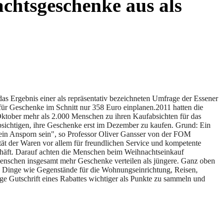
chtsgeschenke aus als
as Ergebnis einer als repräsentativ bezeichneten Umfrage der Essener
ür Geschenke im Schnitt nur 358 Euro einplanen.
2011 hatten die
ktober mehr als 2.000 Menschen zu ihren Kaufabsichten für das
absichtigen, ihre Geschenke erst im Dezember zu kaufen. Grund: Ein
s ein Ansporn sein", so Professor Oliver Gansser von der FOM
tät der Waren vor allem für freundlichen Service und kompetente
chäft. Darauf achten die Menschen beim Weihnachtseinkauf
Menschen insgesamt mehr Geschenke verteilen als jüngere. Ganz oben
ge Dinge wie Gegenstände für die Wohnungseinrichtung, Reisen,
ge Gutschrift eines Rabattes wichtiger als Punkte zu sammeln und