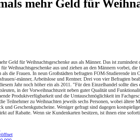
tmals mehr Geld für Weihna
mehr Geld für Weihnachtsgeschenke aus als Männer. Das ist zumindest d
ür Weihnachtsgeschenke aus und ziehen an den Männern vorbei, die f
n als die Frauen. In neun Großstädten befragten FOM-Studierende im O
usfrauen/-männer, Arbeitslose und Rentner. Drei von vier Befragten be
diesem Jahr noch höher ein als 2011. "Für den Einzelhandel sollte die
leuten, in der Vorweihnachtszeit neben guter Qualität und Funktionali
ichende Produktverfügbarkeit und die Umtauschmöglichkeit im Fachges
die Teilnehmer zu Weihnachten jeweils sechs Personen, wobei ältere 
uck und Geschenkgutscheine. Weniger gefragt sind dagegen kostspieli
t auf Rabatte. Wenn sie Kundenkarten besitzen, ist ihnen eine soforti
l
öffnet