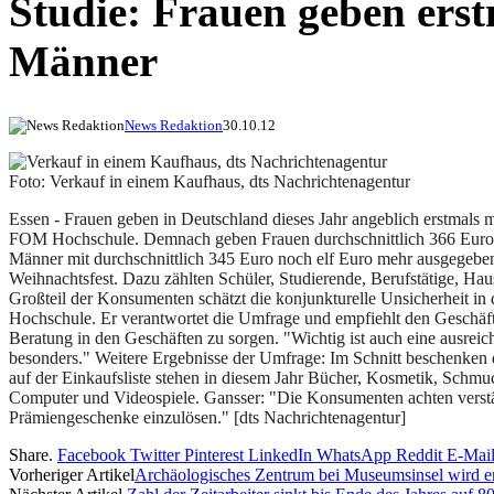
Studie: Frauen geben ers
Männer
News Redaktion
30.10.12
Foto: Verkauf in einem Kaufhaus, dts Nachrichtenagentur
Essen - Frauen geben in Deutschland dieses Jahr angeblich erstmals 
FOM Hochschule. Demnach geben Frauen durchschnittlich 366 Euro f
Männer mit durchschnittlich 345 Euro noch elf Euro mehr ausgegebe
Weihnachtsfest. Dazu zählten Schüler, Studierende, Berufstätige, Ha
Großteil der Konsumenten schätzt die konjunkturelle Unsicherheit in 
Hochschule. Er verantwortet die Umfrage und empfiehlt den Geschäfts
Beratung in den Geschäften zu sorgen. "Wichtig ist auch eine ausre
besonders." Weitere Ergebnisse der Umfrage: Im Schnitt beschenken 
auf der Einkaufsliste stehen in diesem Jahr Bücher, Kosmetik, Schm
Computer und Videospiele. Gansser: "Die Konsumenten achten verstärk
Prämiengeschenke einzulösen." [dts Nachrichtenagentur]
Share.
Facebook
Twitter
Pinterest
LinkedIn
WhatsApp
Reddit
E-Mai
Vorheriger Artikel
Archäologisches Zentrum bei Museumsinsel wird er