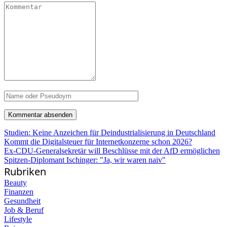
Studien: Keine Anzeichen für Deindustrialisierung in Deutschland
Kommt die Digitalsteuer für Internetkonzerne schon 2026?
Ex-CDU-Generalsekretär will Beschlüsse mit der AfD ermöglichen
Spitzen-Diplomant Ischinger: "Ja, wir waren naiv"
Rubriken
Beauty
Finanzen
Gesundheit
Job & Beruf
Lifestyle