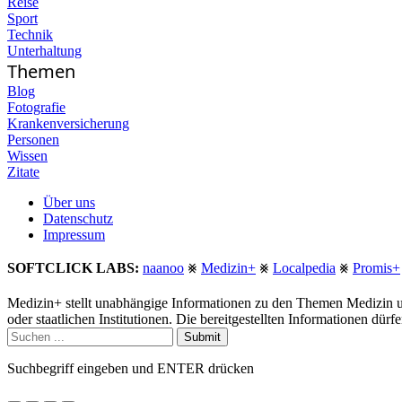
Reise
Sport
Technik
Unterhaltung
Themen
Blog
Fotografie
Krankenversicherung
Personen
Wissen
Zitate
Über uns
Datenschutz
Impressum
SOFTCLICK LABS:
naanoo
⨳
Medizin+
⨳
Localpedia
⨳
Promis+
Medizin+ stellt unabhängige Informationen zu den Themen Medizin u
oder staatlichen Institutionen. Die bereitgestellten Informationen dür
Submit
Suchbegriff eingeben und ENTER drücken