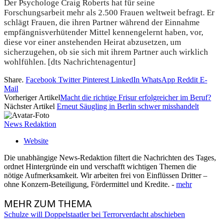
Der Psychologe Craig Roberts hat für seine
Forschungsarbeit mehr als 2.500 Frauen weltweit befragt. Er
schlägt Frauen, die ihren Partner während der Einnahme
empfängnisverhütender Mittel kennengelernt haben, vor,
diese vor einer anstehenden Heirat abzusetzen, um
sicherzugehen, ob sie sich mit ihrem Partner auch wirklich
wohlfühlen. [dts Nachrichtenagentur]
Share.
Facebook
Twitter
Pinterest
LinkedIn
WhatsApp
Reddit
E-
Mail
Vorheriger Artikel
Macht die richtige Frisur erfolgreicher im Beruf?
Nächster Artikel
Erneut Säugling in Berlin schwer misshandelt
News Redaktion
Website
Die unabhängige News-Redaktion filtert die Nachrichten des Tages,
ordnet Hintergründe ein und verschafft wichtigen Themen die
nötige Aufmerksamkeit. Wir arbeiten frei von Einflüssen Dritter –
ohne Konzern-Beteiligung, Fördermittel und Kredite. -
mehr
MEHR
ZUM THEMA
Schulze will Doppelstaatler bei Terrorverdacht abschieben