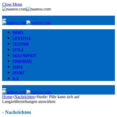
Close Menu
NEWS
LIFESTYLE
TECHNIK
STYLE
GESUNDHEIT
FINANZEN
REISE
SPORT
A-Z
Home
»
Nachrichten
»
Studie: Pille kann sich auf
Langzeitbeziehungen auswirken
-
Nachrichten