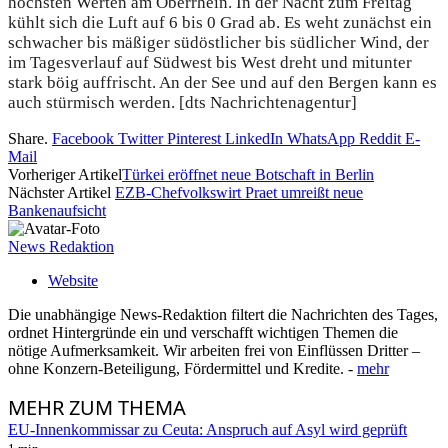
höchsten Werten am Oberrhein. In der Nacht zum Freitag
kühlt sich die Luft auf 6 bis 0 Grad ab. Es weht zunächst ein
schwacher bis mäßiger südöstlicher bis südlicher Wind, der
im Tagesverlauf auf Südwest bis West dreht und mitunter
stark böig auffrischt. An der See und auf den Bergen kann es
auch stürmisch werden. [dts Nachrichtenagentur]
Share.
Facebook
Twitter
Pinterest
LinkedIn
WhatsApp
Reddit
E-
Mail
Vorheriger Artikel
Türkei eröffnet neue Botschaft in Berlin
Nächster Artikel
EZB-Chefvolkswirt Praet umreißt neue
Bankenaufsicht
News Redaktion
Website
Die unabhängige News-Redaktion filtert die Nachrichten des Tages,
ordnet Hintergründe ein und verschafft wichtigen Themen die
nötige Aufmerksamkeit. Wir arbeiten frei von Einflüssen Dritter –
ohne Konzern-Beteiligung, Fördermittel und Kredite. -
mehr
MEHR
ZUM THEMA
EU-Innenkommissar zu Ceuta: Anspruch auf Asyl wird geprüft