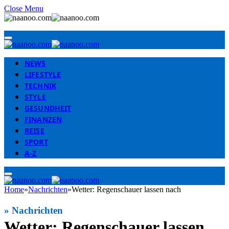
Close Menu
NEWS
LIFESTYLE
TECHNIK
STYLE
GESUNDHEIT
FINANZEN
REISE
SPORT
A-Z
Home
»
Nachrichten
»
Wetter: Regenschauer lassen nach
»
Nachrichten
Wetter: Regenschauer lassen