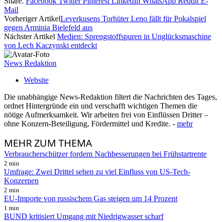
Share.
Facebook
Twitter
Pinterest
LinkedIn
WhatsApp
Reddit
E-
Mail
Vorheriger Artikel
Leverkusens Torhüter Leno fällt für Pokalspiel
gegen Arminia Bielefeld aus
Nächster Artikel
Medien: Sprengstoffspuren in Unglücksmaschine
von Lech Kaczynski entdeckt
News Redaktion
Website
Die unabhängige News-Redaktion filtert die Nachrichten des Tages,
ordnet Hintergründe ein und verschafft wichtigen Themen die
nötige Aufmerksamkeit. Wir arbeiten frei von Einflüssen Dritter –
ohne Konzern-Beteiligung, Fördermittel und Kredite. -
mehr
MEHR
ZUM THEMA
Verbraucherschützer fordern Nachbesserungen bei Frühstartrente
2 min
Umfrage: Zwei Drittel sehen zu viel Einfluss von US-Tech-
Konzernen
2 min
EU-Importe von russischem Gas steigen um 14 Prozent
1 min
BUND kritisiert Umgang mit Niedrigwasser scharf