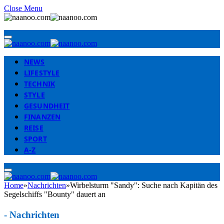
Close Menu
NEWS
LIFESTYLE
TECHNIK
STYLE
GESUNDHEIT
FINANZEN
REISE
SPORT
A-Z
Home
»
Nachrichten
»
Wirbelsturm "Sandy": Suche nach Kapitän des
Segelschiffs "Bounty" dauert an
-
Nachrichten