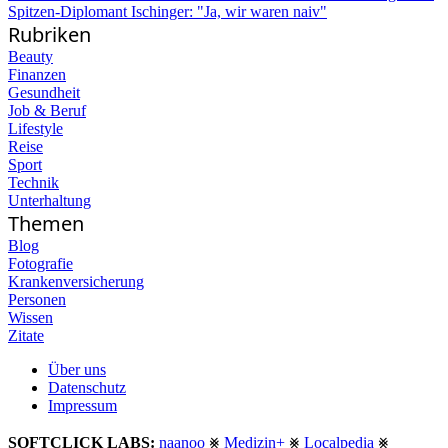
Spitzen-Diplomant Ischinger: "Ja, wir waren naiv"
Rubriken
Beauty
Finanzen
Gesundheit
Job & Beruf
Lifestyle
Reise
Sport
Technik
Unterhaltung
Themen
Blog
Fotografie
Krankenversicherung
Personen
Wissen
Zitate
Über uns
Datenschutz
Impressum
SOFTCLICK LABS:
naanoo
⨳
Medizin+
⨳
Localpedia
⨳